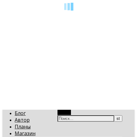
art-gi.ru
Игорь Голинский, уроки творчества
Блог
Поиск
Автор
Планы
Магазин