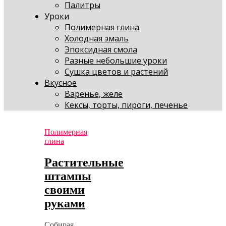
Палитры
Уроки
Полимерная глина
Холодная эмаль
Эпоксидная смола
Разные небольшие уроки
Сушка цветов и растений
Вкусное
Варенье, желе
Кексы, торты, пироги, печенье
Полимерная
глина
Растительные
штампы
своими
руками
Собирая