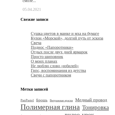
смоле...
05.04.2021
Свежие записи
Сушка цветов в манке и мха на бумаге
Кулон «Морской», долгий путь от эскиза
Свеча
Поднос «Папоротники»
Отдых после двух дней ярмарок
Просто шиповник
О моих планах
Не люблю слово «юбилей»
Гипс, воспоминания из детства
Свечи с папоротником
Метки записей
Медный провод
Брошь
PanPastel
Витражные краски
Полимерная глина
Тонировка
видео-урок