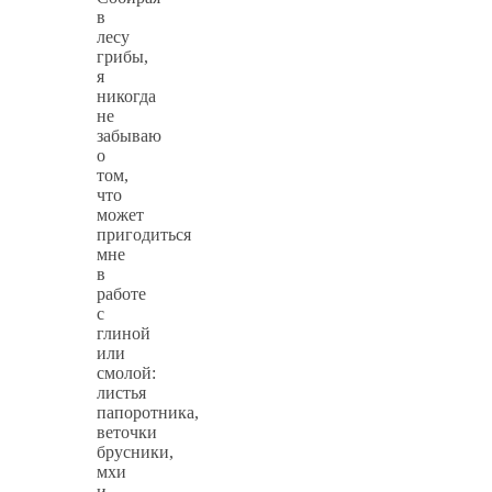
в
лесу
грибы,
я
никогда
не
забываю
о
том,
что
может
пригодиться
мне
в
работе
с
глиной
или
смолой:
листья
папоротника,
веточки
брусники,
мхи
и