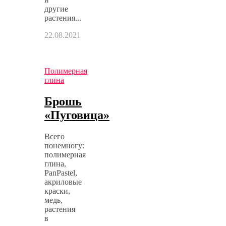
другие
растения...
22.08.2021
Полимерная
глина
Брошь
«Пуговица»
Всего
понемногу:
полимерная
глина,
PanPastel,
акриловые
краски,
медь,
растения
в