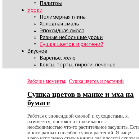
Палитры
Уроки
Полимерная глина
Холодная эмаль
Эпоксидная смола
Разные небольшие уроки
Сушка цветов и растений
Вкусное
Варенье, желе
Кексы, торты, пироги, печенье
Рабочие моменты
,
Сушка цветов и растений
Сушка цветов в манке и мха на
бумаге
Работая с эпоксидной смолой и сухоцветами, я,
разумеется, постоянно сталкиваюсь с
необходимостью что-то растительное засушить. Ест
много разных способов сушки растений. Я чаще
всего использую старые книги для плоской сушки и