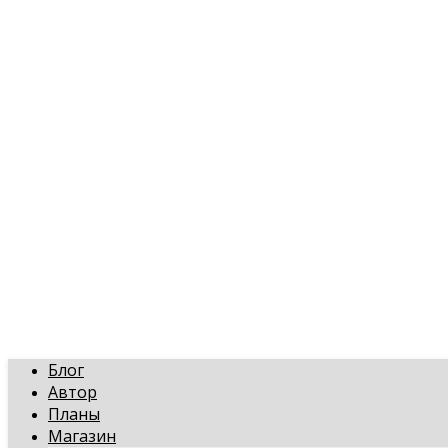
art-gi.ru
Игорь Голинский, уроки творчества
Блог
Автор
Планы
Магазин