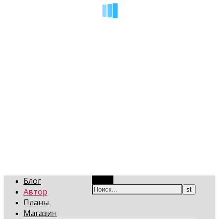
art-gi.ru
Игорь Голинский, уроки творчества
Блог
Поиск
Автор
Планы
Магазин