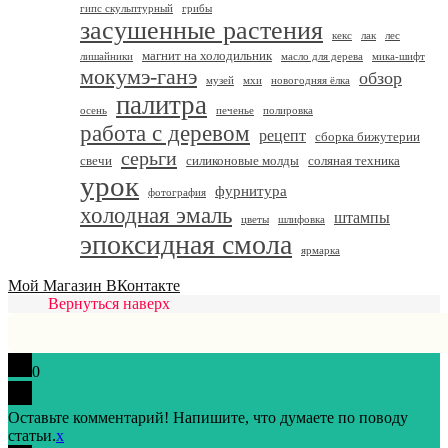
гипс скульптурный
грибы
засушенные растения
кекс
лак
лес
магнит на холодильник
лишайники
масло для дерева
мика-шифт
мокумэ-ганэ
обзор
музей
мхи
новогодняя ёлка
палитра
осень
печенье
полировка
работа с деревом
рецепт
сборка бижутерии
серьги
свечи
силиконовые молды
соляная техника
урок
фурнитура
фотография
холодная эмаль
штампы
цветы
шлифовка
эпоксидная смола
ярмарка
Мой Магазин ВКонтакте
Вернуться наверх
0
Оставьте комментарий! Напишите, что думаете по поводу
статьи.
x