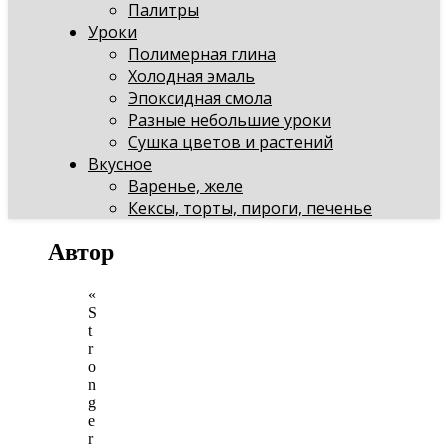
Палитры
Уроки
Полимерная глина
Холодная эмаль
Эпоксидная смола
Разные небольшие уроки
Сушка цветов и растений
Вкусное
Варенье, желе
Кексы, торты, пироги, печенье
Автор
«
S
t
r
o
n
g
e
r