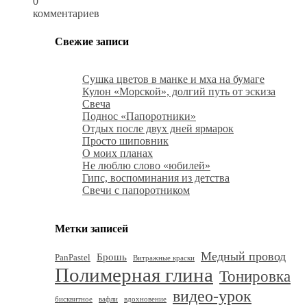
0
комментариев
Свежие записи
Сушка цветов в манке и мха на бумаге
Кулон «Морской», долгий путь от эскиза
Свеча
Поднос «Папоротники»
Отдых после двух дней ярмарок
Просто шиповник
О моих планах
Не люблю слово «юбилей»
Гипс, воспоминания из детства
Свечи с папоротником
Метки записей
Медный провод
Брошь
PanPastel
Витражные краски
Полимерная глина
Тонировка
видео-урок
бисквитное
вафли
вдохновение