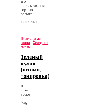
его
использования
гораздо
больше...
12.03.2021
Полимерная
глина
,
Холодная
эмаль
Зелёный
кулон
(штамп,
тонировка)
В
этом
уроке
я
буду