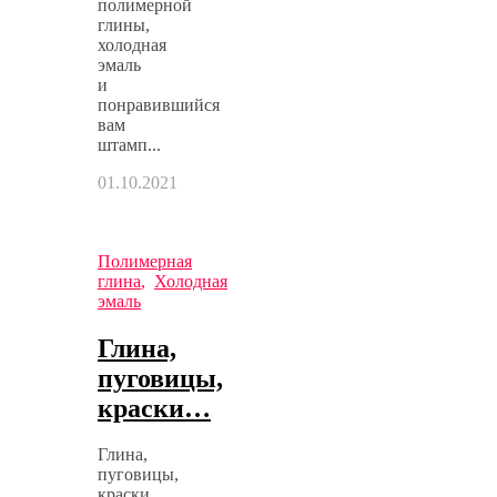
полимерной
глины,
холодная
эмаль
и
понравившийся
вам
штамп...
01.10.2021
Полимерная
глина
,
Холодная
эмаль
Глина,
пуговицы,
краски…
Глина,
пуговицы,
краски...