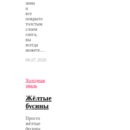
зима
и
все
покрыто
толстым
слоем
снега,
вы
всегда
можете…
06.07.2020
Холодная
эмаль
Жёлтые
бусины
Просто
жёлтые
бусины,