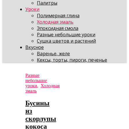
Палитры
Уроки
Полимерная глина
Холодная эмаль
Эпоксидная смола
Разные небольшие уроки
Сушка цветов и растений
Вкусное
Варенье, желе
Кексы, торты, пироги, печенье
Разные
небольшие
уроки
,
Холодная
эмаль
Бусины
из
скорлупы
кокоса