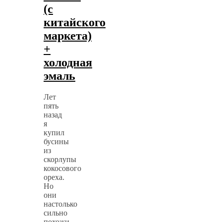
(с
китайского
маркета)
+
холодная
эмаль
Лет
пять
назад
я
купил
бусины
из
скорлупы
кокосового
ореха.
Но
они
настолько
сильно
похожи