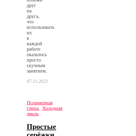
друг
на
друга,
что
использовать
их
в
каждой
работе
оказалось
просто
скучным
занятием.
07.11.2021
Полимерная
глина
,
Холодная
эмаль
Простые
серёжки