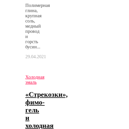
Полимерная
глина,
крупная
соль,
медный
провод
и
горсть
бусин...
29.04.2021
Холодная
эмаль
«Стрекозки»,
фимо-
гель
и
холодная