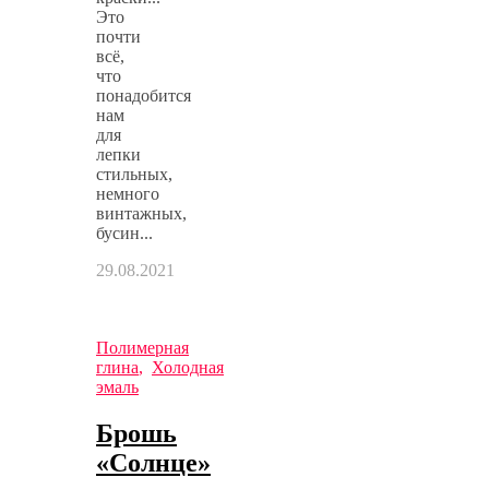
Это
почти
всё,
что
понадобится
нам
для
лепки
стильных,
немного
винтажных,
бусин...
29.08.2021
Полимерная
глина
,
Холодная
эмаль
Брошь
«Солнце»