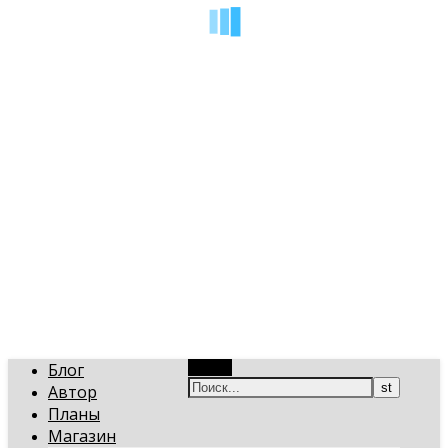
art-gi.ru
Игорь Голинский, уроки творчества
Блог
Поиск
Автор
Планы
Магазин