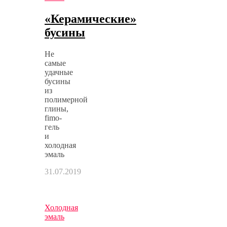
«Керамические»
бусины
Не
самые
удачные
бусины
из
полимерной
глины,
fimo-
гель
и
холодная
эмаль
31.07.2019
Холодная
эмаль