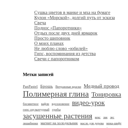
Сушка цветов в манке и мха на бумаге
Кулон «Морской», долгий путь от эскиза
Свеча
Поднос «Папоротники»
Отдых после двух дней ярмарок
Просто шиповник
О моих планах
Не люблю слово «юбилей»
Гипс, воспоминания из детства
Свечи с папоротником
Метки записей
Медный провод
Брошь
PanPastel
Витражные краски
Полимерная глина
Тонировка
видео-урок
бисквитное
вафли
вдохновение
гипс скульптурный
грибы
засушенные растения
кекс
лак
лес
магнит на холодильник
лишайники
масло для дерева
мика-шифт