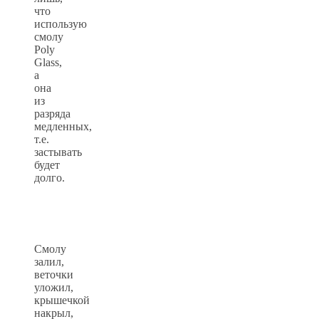
что
использую
смолу
Poly
Glass,
а
она
из
разряда
медленных,
т.е.
застывать
будет
долго.
Смолу
залил,
веточки
уложил,
крышечкой
накрыл,