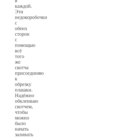
в
каждой.
Эти
недокоробочки
с
обеих
сторон
с
помощью
всё
того
же
скотча
присоединяю
к
обрезку
плашки.
Надёжно
обклеиваю
скотчем,
чтобы
можно
было
начать
заливать