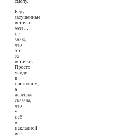
смолу.
Беру
засушенные
веточки…
ээээ…
не
знаю,
что
это
за
веточки.
Просто
увидел
в
цветочном,
а
девушка
сказала,
что
у
неё
в
накладной
всё