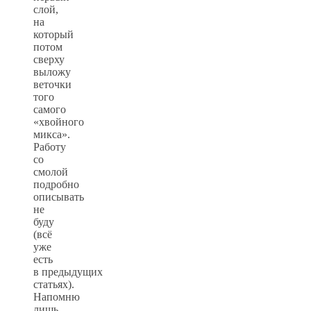
слой,
на
который
потом
сверху
выложу
веточки
того
самого
«хвойного
микса».
Работу
со
смолой
подробно
описывать
не
буду
(всё
уже
есть
в предыдущих
статьях).
Напомню
лишь,