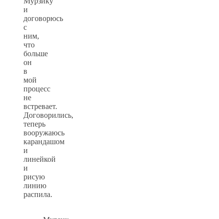
Мурзику
и
договорюсь
с
ним,
что
больше
он
в
мой
процесс
не
встревает.
Договорились,
теперь
вооружаюсь
карандашом
и
линейкой
и
рисую
линию
распила.