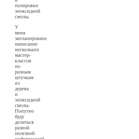
полировки
эпоксидной
смолы.
У
меня
запланировано
написание
нескольких
мастер-
классов
по
разным
штучкам
из
дерева
и
эпоксидной
смолы.
Попутно
буду
делиться
разной
полезной
информацией