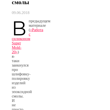
смолы
09.06.2018
В
предыдущем
материале
(
«Работа
с
силиконом
Super
Mold-
20»
)
я-
таки
заикнулся
про
шлифовку-
полировку
изделий
из
эпоксидной
смолы.
И
не
просто