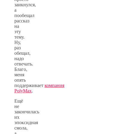
заикнулся,
а
пообещал
рассказ
на
эту
тему.
Ну,
раз
обещал,
надо
отвечать.
Благо,
меня
опять
поддерживает
компания
PolyMax
.
Ещё
не
закончилась
их
эпоксидная
смола,
а