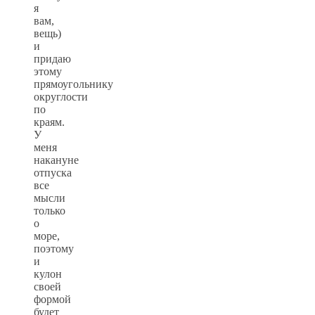
я
вам,
вещь)
и
придаю
этому
прямоугольнику
округлости
по
краям.
У
меня
накануне
отпуска
все
мысли
только
о
море,
поэтому
и
кулон
своей
формой
будет