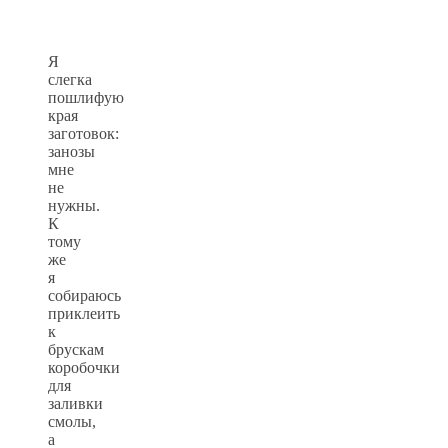
Я
слегка
пошлифую
края
заготовок:
занозы
мне
не
нужны.
К
тому
же
я
собираюсь
приклеить
к
брускам
коробочки
для
заливки
смолы,
а