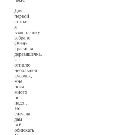
чему.
Для
первой
статьи
я
взял плашку
зебрано.
Очень
красивая
деревяшечка,
я
отпилю
небольшой
кусочек,
мне
пока
много
не
надо…
Но
сначала
дам
всё
обнюхать