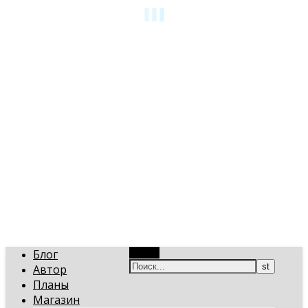
art-gi.ru
Игорь Голинский, уроки творчества
Блог
Поиск
Автор
Планы
Магазин