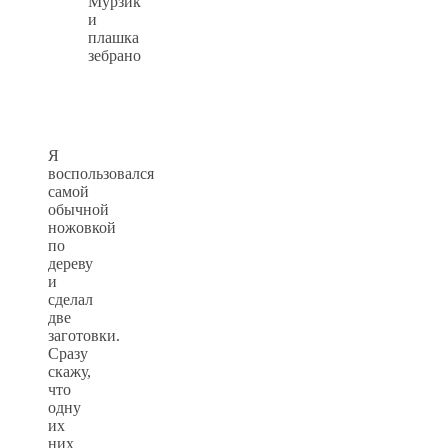
Мурзик
и
плашка
зебрано
Я
воспользовался
самой
обычной
ножовкой
по
дереву
и
сделал
две
заготовки.
Сразу
скажу,
что
одну
их
них