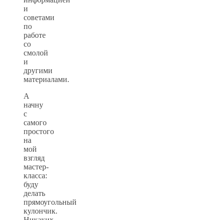
и
советами
по
работе
со
смолой
и
другими
материалами.
А
начну
с
самого
простого
на
мой
взгляд
мастер-
класса:
буду
делать
прямоугольный
кулончик.
Никаких