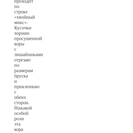
проходит
по
строке
«хвойный
микс».
Кусочки
хорошо
просушенной
коры
с
лишайниками
отрезаю
по
размерам
бруска
и
приклеиваю
с
обеих
сторон.
Никакой
особой
роли
эта
кора