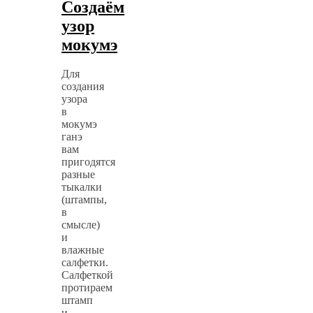
Создаём
узор
мокумэ
Для
создания
узора
в
мокумэ
ганэ
вам
пригодятся
разные
тыкалки
(штампы,
в
смысле)
и
влажные
салфетки.
Салфеткой
протираем
штамп
и