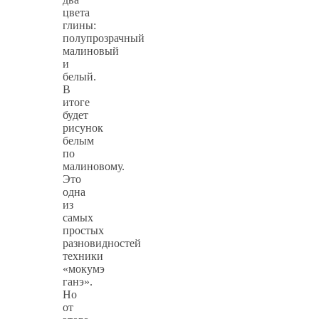
цвета
глины:
полупрозрачный
малиновый
и
белый.
В
итоге
будет
рисунок
белым
по
малиновому.
Это
одна
из
самых
простых
разновидностей
техники
«мокумэ
ганэ».
Но
от