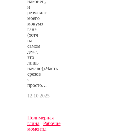
наконец,
и
результат
моего
мокумэ
ганэ
(хотя
на
самом
деле,
это
лишь
начало)).Часть
срезов
я
просто…
12.10.2025
Полимерная
глина
,
Рабочие
моменты