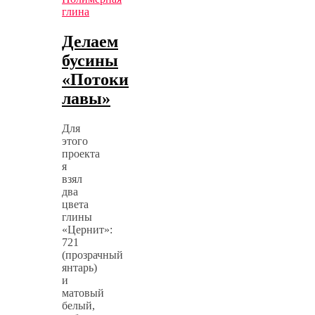
глина
Делаем
бусины
«Потоки
лавы»
Для
этого
проекта
я
взял
два
цвета
глины
«Цернит»:
721
(прозрачный
янтарь)
и
матовый
белый,