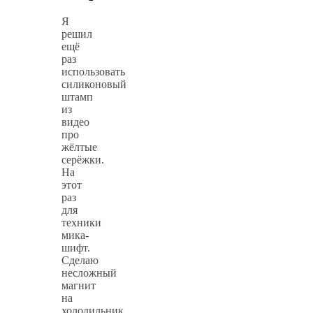
Я
решил
ещё
раз
использовать
силиконовый
штамп
из
видео
про
жёлтые
серёжки.
На
этот
раз
для
техники
мика-
шифт.
Сделаю
несложный
магнит
на
холодильник