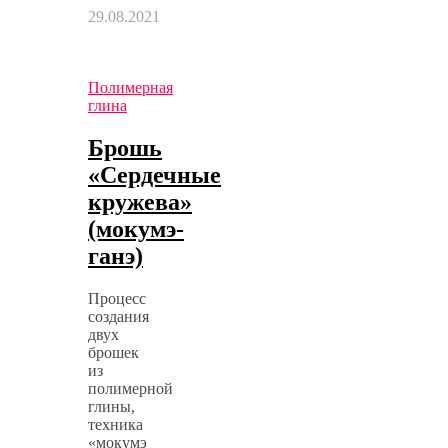
29.08.2021
Полимерная
глина
Брошь
«Сердечные
кружева»
(мокумэ-
ганэ)
Процесс
создания
двух
брошек
из
полимерной
глины,
техника
«мокумэ