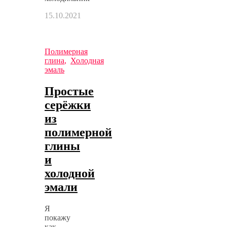
15.10.2021
Полимерная
глина
,
Холодная
эмаль
Простые
серёжки
из
полимерной
глины
и
холодной
эмали
Я
покажу
как