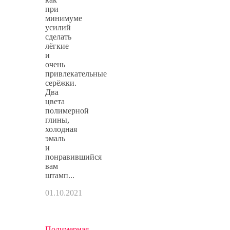
при
минимуме
усилий
сделать
лёгкие
и
очень
привлекательные
серёжки.
Два
цвета
полимерной
глины,
холодная
эмаль
и
понравившийся
вам
штамп...
01.10.2021
Полимерная