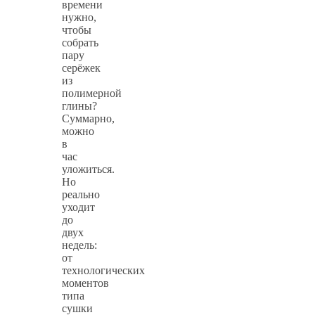
времени
нужно,
чтобы
собрать
пару
серёжек
из
полимерной
глины?
Суммарно,
можно
в
час
уложиться.
Но
реально
уходит
до
двух
недель:
от
технологических
моментов
типа
сушки