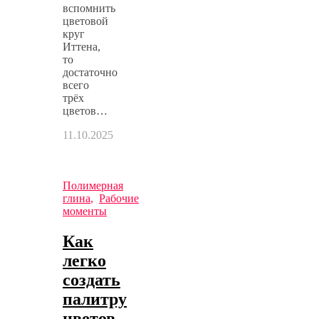
вспомнить
цветовой
круг
Иттена,
то
достаточно
всего
трёх
цветов…
11.10.2025
Полимерная
глина
,
Рабочие
моменты
Как
легко
создать
палитру
цветов