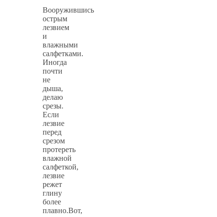
Вооружившись
острым
лезвием
и
влажными
салфетками.
Иногда
почти
не
дыша,
делаю
срезы.
Если
лезвие
перед
срезом
протереть
влажной
салфеткой,
лезвие
режет
глину
более
плавно.Вот,