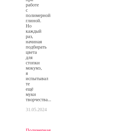
работе
с
полимерной
глиной.
Но
каждый
раз,
начиная
подбирать
цвета
для
стопки
мокумэ,
я
испытывал
те
ещё
муки
творчества...
31.05.2024
Полимерная