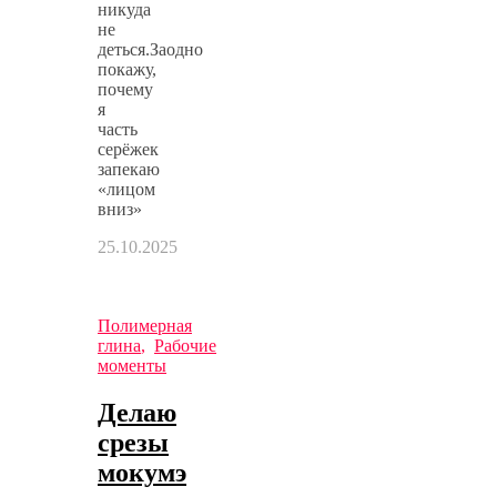
никуда
не
деться.Заодно
покажу,
почему
я
часть
серёжек
запекаю
«лицом
вниз»
25.10.2025
Полимерная
глина
,
Рабочие
моменты
Делаю
срезы
мокумэ