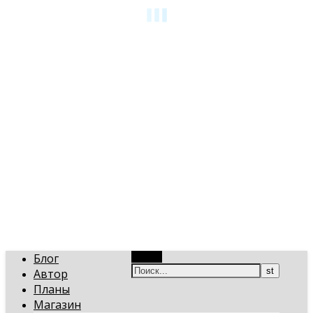
art-gi.ru
Игорь Голинский, уроки творчества
Блог
Поиск
Автор
Планы
Магазин