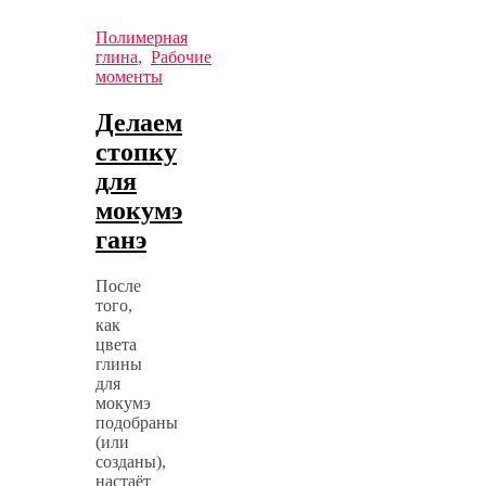
Полимерная
глина
,
Рабочие
моменты
Делаем
стопку
для
мокумэ
ганэ
После
того,
как
цвета
глины
для
мокумэ
подобраны
(или
созданы),
настаёт