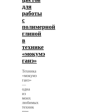
для
работы
с
полимерной
глиной
в
технике
«мокумэ
ганэ»
Техника
«мокумэ
ганэ»
—
одна
из
моих
любимых
техник
при