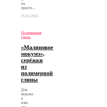
их
просто…
05.02.2024
Полимерная
глина
«Малиновое
мокумэ»,
серёжки
из
полимерной
глины
Для
мокумэ
я
взял
два