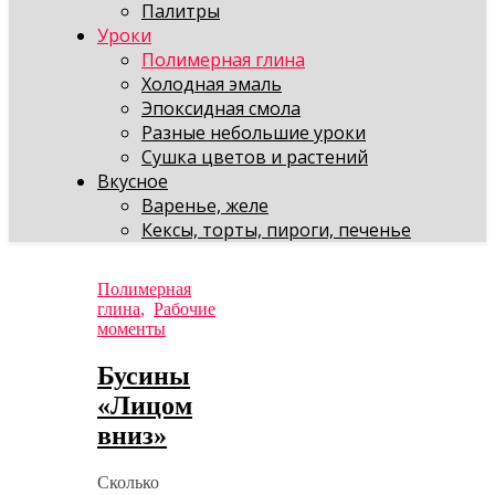
Палитры
Уроки
Полимерная глина
Холодная эмаль
Эпоксидная смола
Разные небольшие уроки
Сушка цветов и растений
Вкусное
Варенье, желе
Кексы, торты, пироги, печенье
Полимерная
глина
,
Рабочие
моменты
Бусины
«Лицом
вниз»
Сколько