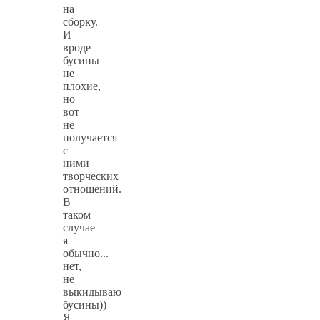
на
сборку.
И
вроде
бусины
не
плохие,
но
вот
не
получается
с
ними
творческих
отношений.
В
таком
случае
я
обычно...
нет,
не
выкидываю
бусины))
Я