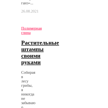
ганэ»...
26.08.2021
Полимерная
глина
Растительные
штампы
своими
руками
Собирая
в
лесу
грибы,
я
никогда
не
забываю
о