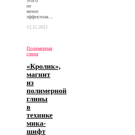
этого
не
менее
эффектная…
12.11.2021
Полимерная
глина
«Кролик»,
магнит
из
полимерной
глины
в
технике
мика-
шифт