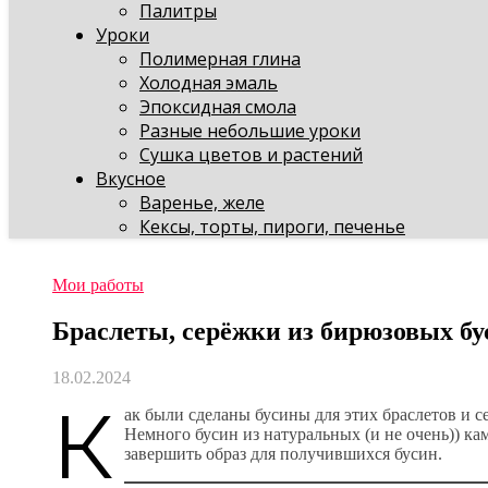
Палитры
Уроки
Полимерная глина
Холодная эмаль
Эпоксидная смола
Разные небольшие уроки
Сушка цветов и растений
Вкусное
Варенье, желе
Кексы, торты, пироги, печенье
Мои работы
Браслеты, серёжки из бирюзовых бу
18.02.2024
К
ак были сделаны бусины для этих браслетов и се
Немного бусин из натуральных (и не очень)) к
завершить образ для получившихся бусин.