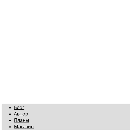
art-gi.ru
Игорь Голинский, уроки творчества
Блог
Автор
Планы
Магазин