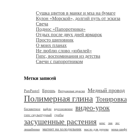
Сушка цветов в манке и мха на бумаге
Кулон «Морской», долгий путь от эскиза
Свеча
Поднос «Папоротники»
Отдых после двух дней ярмарок
Просто шиповник
О моих планах
Не люблю слово «юбилей»
Гипс, воспоминания из детства
Свечи с папоротником
Метки записей
Медный провод
Брошь
PanPastel
Витражные краски
Полимерная глина
Тонировка
видео-урок
бисквитное
вафли
вдохновение
гипс скульптурный
грибы
засушенные растения
кекс
лак
лес
магнит на холодильник
лишайники
масло для дерева
мика-шифт