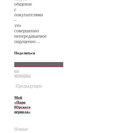
общение
с
покупателями
–
это
совершенно
непередаваемое
ощущение…
Поделиться
ВКонтакте
Email
Pinterest
ярмарка
Предыдущие
Мой
«Парк
Юрского
периода»
Новые