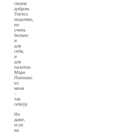
своим
добром.
Улетел
недалеко,
но
очень
больно
и
для
себя,
и
для
палатки.
Мэри
Поппинс
из
меня
–
так
себе)))
Но
даже,
если
на