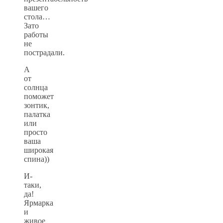
вашего
стола…
Зато
работы
не
пострадали.
А
от
солнца
поможет
зонтик,
палатка
или
просто
ваша
широкая
спина))
И-
таки,
да!
Ярмарка
и
живое