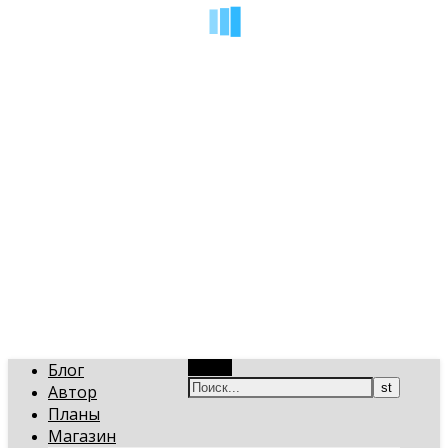
art-gi.ru
Игорь Голинский, уроки творчества
Блог
Поиск
Автор
Планы
Магазин