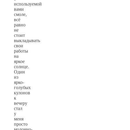
используемой
вами
смоле,
всё
равно
не
стоит
выкладывать
свои
работы
на
яркое
солнце.
Один
из
ярко-
голубых
кулонов
к
вечеру
стал
у
меня
просто
молочно-