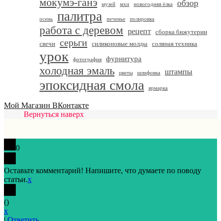
мокумэ-ганэ
обзор
музей
мхи
новогодняя ёлка
палитра
осень
печенье
полировка
работа с деревом
рецепт
сборка бижутерии
серьги
свечи
силиконовые молды
соляная техника
урок
фурнитура
фотография
холодная эмаль
штампы
цветы
шлифовка
эпоксидная смола
ярмарка
Мой Магазин ВКонтакте
Вернуться наверх
0
Оставьте комментарий! Напишите, что думаете по поводу
статьи.
x
(
)
x
|
Ответить