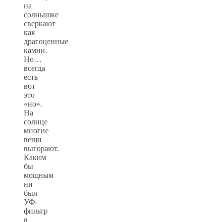
на
солнышке
сверкают
как
драгоценные
камни.
Но…
всегда
есть
вот
это
«но».
На
солнце
многие
вещи
выгорают.
Каким
бы
мощным
ни
был
УФ-
фильтр
в