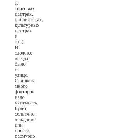
(в
торговых
центрах,
библиотеках,
культурных
центрах
и
т.п.).
И
сложнее
всегда
было
на
улице.
Слишком
много
факторов
надо
учитывать.
Будет
солнечно,
дождливо
или
просто
пасмурно