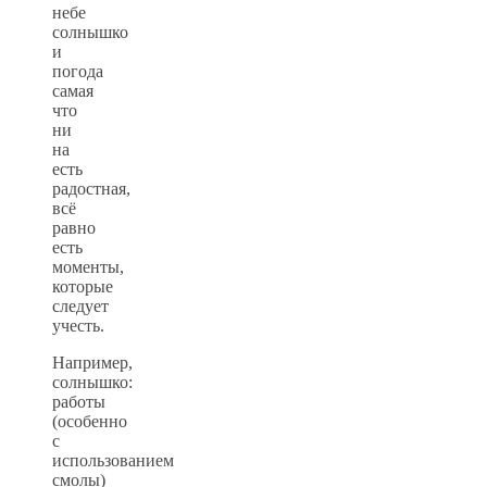
небе
солнышко
и
погода
самая
что
ни
на
есть
радостная,
всё
равно
есть
моменты,
которые
следует
учесть.
Например,
солнышко:
работы
(особенно
с
использованием
смолы)