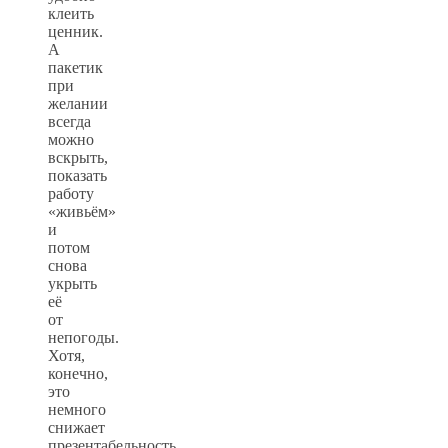
клеить
ценник.
А
пакетик
при
желании
всегда
можно
вскрыть,
показать
работу
«живьём»
и
потом
снова
укрыть
её
от
непогоды.
Хотя,
конечно,
это
немного
снижает
презентабельность