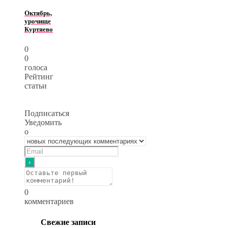
Октябрь,
урочище
Куртяево
0
0
голоса
Рейтинг
статьи
Подписаться
Уведомить
о
0
комментариев
Свежие записи