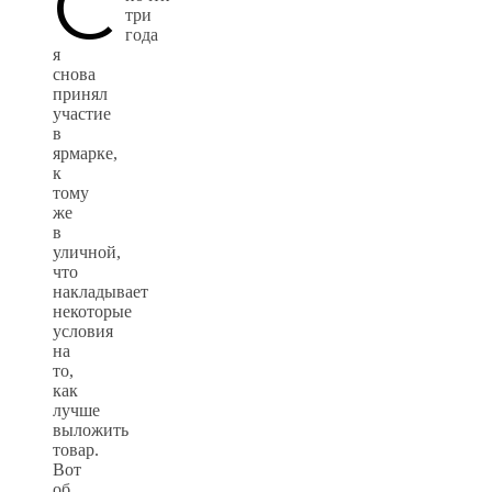
С
три
года
я
снова
принял
участие
в
ярмарке,
к
тому
же
в
уличной,
что
накладывает
некоторые
условия
на
то,
как
лучше
выложить
товар.
Вот
об