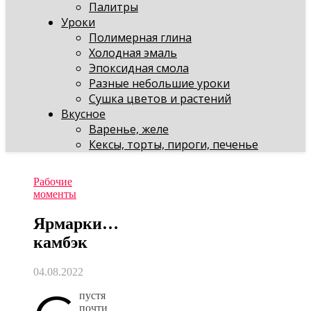
Палитры
Уроки
Полимерная глина
Холодная эмаль
Эпоксидная смола
Разные небольшие уроки
Сушка цветов и растений
Вкусное
Варенье, желе
Кексы, торты, пироги, печенье
Рабочие
моменты
Ярмарки…
камбэк
04.08.2022
пустя
почти