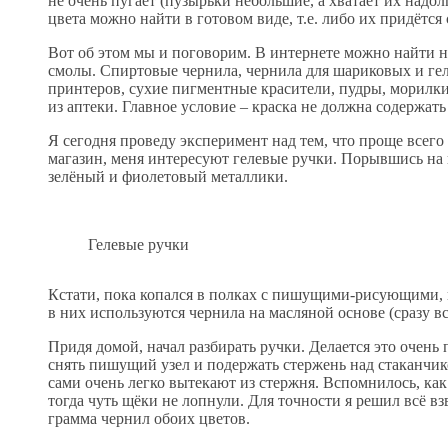
не очень пугает (пузырьки небольшие, а хватает их надол
цвета можно найти в готовом виде, т.е. либо их придётся
Вот об этом мы и поговорим. В интернете можно найти 
смолы. Спиртовые чернила, чернила для шариковых и гел
принтеров, сухие пигментные красители, пудры, морилки 
из аптеки. Главное условие – краска не должна содержать 
Я сегодня проведу эксперимент над тем, что проще всего
магазин, меня интересуют гелевые ручки. Порывшись на 
зелёный и фиолетовый металлики.
Гелевые ручки
Кстати, пока копался в полках с пишущими-рисующими, п
в них используются чернила на масляной основе (сразу в
Придя домой, начал разбирать ручки. Делается это очен
снять пишущий узел и подержать стержень над стаканчико
сами очень легко вытекают из стержня. Вспомнилось, как
тогда чуть щёки не лопнули. Для точности я решил всё в
грамма чернил обоих цветов.