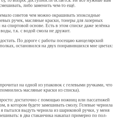
го), то вопрос доступности остаётся. Не все нужные вам
 смешивать, либо заменить чем-то ещё.
немало советов чем можно окрашивать эпоксидные
евых ручек, масляные краски, тонеры для лазерных
на спиртовой основе. Есть в этом списке даже зелёнка
воды, т.к. с водой смола не дружит.
 достать. По дороге с работы посещаю канцелярский
полках, остановился на двух понравившихся мне цветах:
рочитал на одной из упаковок с гелевыми ручками, что
спомнились масляные краски из списка).
ь просто: достаточно с помощью ножниц или пассатижей
м, в котором будете замешивать смолу. Гелевые чернила
 я пытался выдуть чернила из шариковой ручки, у меня
звешивать: в два стаканчика накапал примерно по пол-