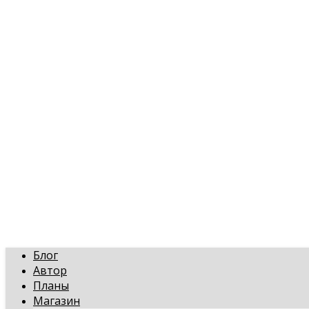
art-gi.ru
Игорь Голинский, уроки творчества
Блог
Автор
Планы
Магазин