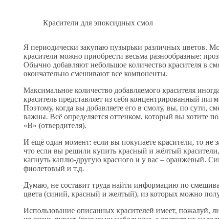
Красители для эпоксидных смол
Я периодически закупаю пузырьки различных цветов. Мо
красители можно приобрести весьма разнообразные: проз
Обычно добавляют небольшое количество красителя в смо
окончательно смешивают все компоненты.
Максимальное количество добавляемого красителя иногда 
краситель представляет из себя концентрированный пиг
Поэтому, когда вы добавляете его в смолу, вы, по сути, с
важны. Всё определяется оттенком, который вы хотите 
«В» (отвердителя).
И ещё один момент: если вы покупаете красители, то не з
что если вы решили купить красный и жёлтый красители,
капнуть каплю-другую красного и у вас – оранжевый. С
фиолетовый и т.д.
Думаю, не составит труда найти информацию по смешив
цвета (синий, красный и желтый), из которых можно пол
Использование описанных красителей имеет, пожалуй, ли