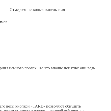
Отмеряем несколько капель геля
ммов.
рнил немного поблёк. Но это вполне понятно: они ведь
Благо весы кнопкой «TARE» позволяют обнулить
к, чернила, смола и палочка, которой всё мешали.