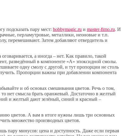
гу подсказать пару мест:
hobbymagic.ru
и
master-fimo.ru
. И
рачные, перламутровые, металлики, неоновые и т.п.
лу, перемешивают. Затем добавляют отвердитель и
оговаривается, а иногда – нет. Как правило, такой
мент, разведённый в компоненте «А» эпоксидной смолы.
мешиваете одну смолу с другой, и тут пропорции не столь
получить. Пропорции важны при добавлении компонента
абывайте и об основах смешивания цветов. Речь о том,
 то нет смысла брать оранжевый. Достаточно в желтый
иний и желтый дают зелёный, синий и красный –
анию цветов. А вам в итоге нужны лишь три основных
учить множество производных цветов.
шь пару минусов: цена и доступность. Даже если первая