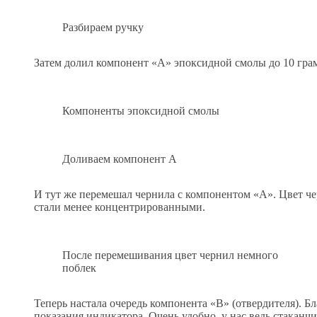
Разбираем ручку
Затем долил компонент «А» эпоксидной смолы до 10 гра
Компоненты эпоксидной смолы
Доливаем компонент А
И тут же перемешал чернила с компонентом «А». Цвет че
стали менее концентрированными.
После перемешивания цвет чернил немного
поблек
Теперь настала очередь компонента «В» (отвердителя). 
показания индикатора. Очень удобно, у нас ведь стаканчи