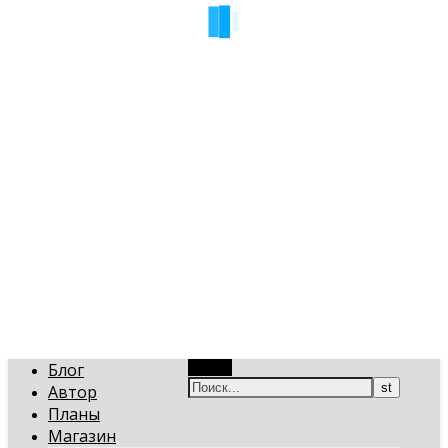
art-gi.ru
Игорь Голинский, уроки творчества
Блог
Поиск
Автор
Планы
Магазин