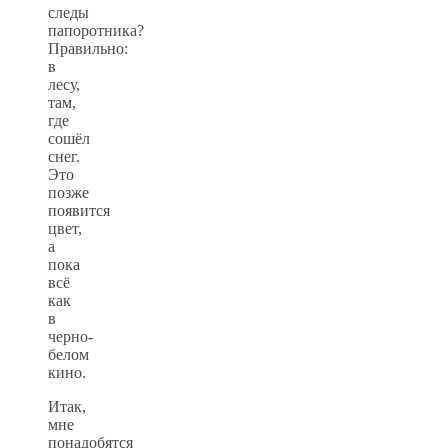
следы
папоротника?
Правильно:
в
лесу,
там,
где
сошёл
снег.
Это
позже
появится
цвет,
а
пока
всё
как
в
черно-
белом
кино.
Итак,
мне
понадобятся