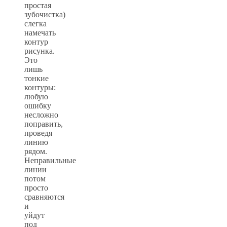
простая
зубочистка)
слегка
намечать
контур
рисунка.
Это
лишь
тонкие
контуры:
любую
ошибку
несложно
поправить,
проведя
линию
рядом.
Неправильные
линии
потом
просто
сравняются
и
уйдут
под