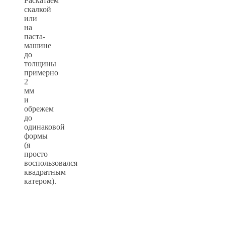
Раскатаем
скалкой
или
на
паста-
машине
до
толщины
примерно
2
мм
и
обрежем
до
одинаковой
формы
(я
просто
воспользовался
квадратным
катером).