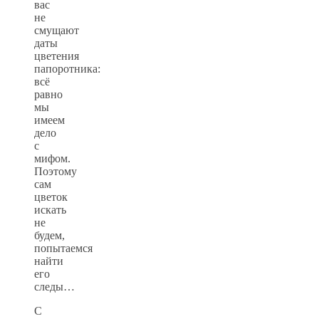
вас
не
смущают
даты
цветения
папоротника:
всё
равно
мы
имеем
дело
с
мифом.
Поэтому
сам
цветок
искать
не
будем,
попытаемся
найти
его
следы…
С