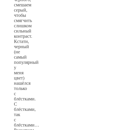
смешаем
серый,
чтобы
смягчить
слишком
сильный
контраст.
Кстати,
черный
(не
самый
популярный
у
меня
цвет)
нашёлся
только
с
блёстками.
С
блёстками,
так
с
блёстками…