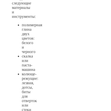
следующие
материалы
и
инструменты:
полимерная
глина
двух
цветов:
белого
и
черного
скалка
или
паста-
машина
колюще-
режущие:
лезвия,
дотсы,
биты
для
отверток
или
стеки