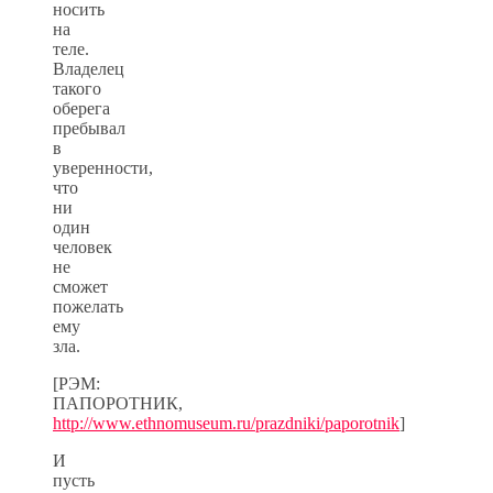
носить
на
теле.
Владелец
такого
оберега
пребывал
в
уверенности,
что
ни
один
человек
не
сможет
пожелать
ему
зла.
[РЭМ:
ПАПОРОТНИК,
http://www.ethnomuseum.ru/prazdniki/paporotnik
]
И
пусть