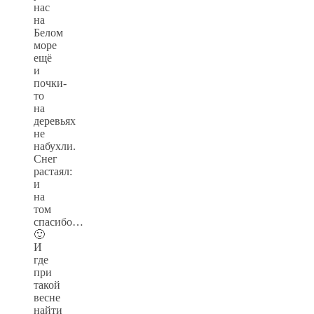
нас
на
Белом
море
ещё
и
почки-
то
на
деревьях
не
набухли.
Снег
растаял:
и
на
том
спасибо…
🙂
И
где
при
такой
весне
найти