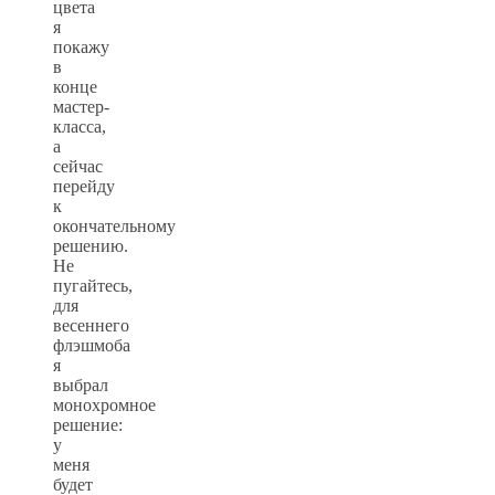
цвета
я
покажу
в
конце
мастер-
класса,
а
сейчас
перейду
к
окончательному
решению.
Не
пугайтесь,
для
весеннего
флэшмоба
я
выбрал
монохромное
решение:
у
меня
будет