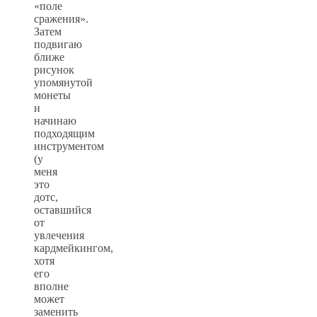
«поле
сражения».
Затем
подвигаю
ближе
рисунок
упомянутой
монеты
и
начинаю
подходящим
инструментом
(у
меня
это
дотс,
оставшийся
от
увлечения
кардмейкингом,
хотя
его
вполне
может
заменить