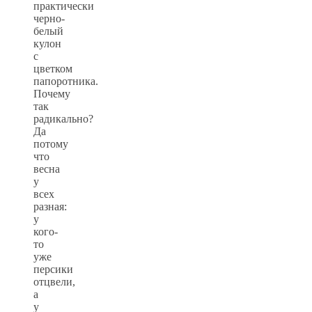
практически
черно-
белый
кулон
с
цветком
папоротника.
Почему
так
радикально?
Да
потому
что
весна
у
всех
разная:
у
кого-
то
уже
персики
отцвели,
а
у