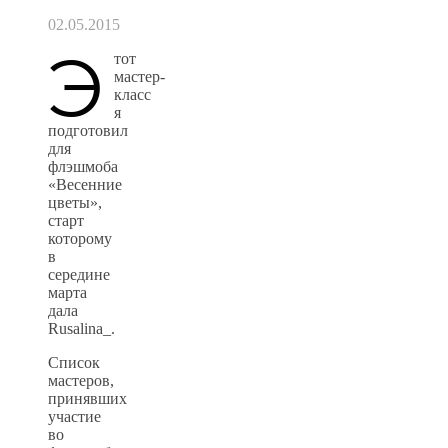
02.05.2015
Э
тот
мастер-
класс
я
подготовил
для
флэшмоба
«Весенние
цветы»,
старт
которому
в
середине
марта
дала
Rusalina_.
Список
мастеров,
принявших
участие
во