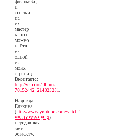
флэшмобе,
и
ссылки
на
их
мастер-
классы
можно
найти
на
одной
из
моих
страниц
Вконтакте:
http://vk.com/album-
70152442_214823281
.
Надежда
Елькина
(
http://www.youtube.com/watch?
v=33YsvWslyCg
),
передавшая
мне
эстафету,