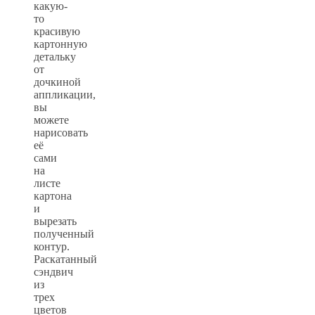
какую-
то
красивую
картонную
детальку
от
дочкиной
аппликации,
вы
можете
нарисовать
её
сами
на
листе
картона
и
вырезать
полученный
контур.
Раскатанный
сэндвич
из
трех
цветов