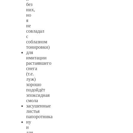
без
них,
но
я
не
совладал
с
соблазном
тонировки)
для
имитации
растаявшего
снега
(т.е.
луж)
хорошо
подойдёт
эпоксидная
смола
засушенные
листья
папоротника
ну
и
для