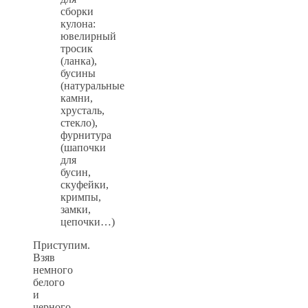
сборки
кулона:
ювелирный
тросик
(ланка),
бусины
(натуральные
камни,
хрусталь,
стекло),
фурнитура
(шапочки
для
бусин,
скуфейки,
кримпы,
замки,
цепочки…)
Приступим.
Взяв
немного
белого
и
черного,