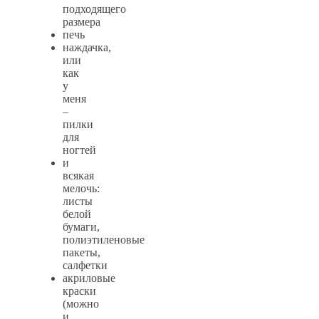
подходящего
размера
печь
наждачка,
или
как
у
меня
–
пилки
для
ногтей
и
всякая
мелочь:
листы
белой
бумаги,
полиэтиленовые
пакеты,
салфетки
акриловые
краски
(можно
и