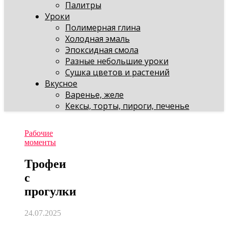
Палитры
Уроки
Полимерная глина
Холодная эмаль
Эпоксидная смола
Разные небольшие уроки
Сушка цветов и растений
Вкусное
Варенье, желе
Кексы, торты, пироги, печенье
Рабочие
моменты
Трофеи
с
прогулки
24.07.2025