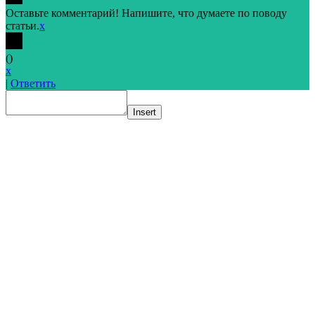
Оставьте комментарий! Напишите, что думаете по поводу
статьи.
x
(
)
x
|
Ответить
Insert