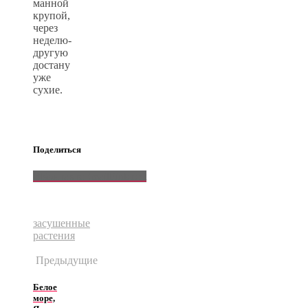
манной
крупой,
через
неделю-
другую
достану
уже
сухие.
Поделиться
ВКонтакте
Email
Pinterest
засушенные
растения
Предыдущие
Белое
море,