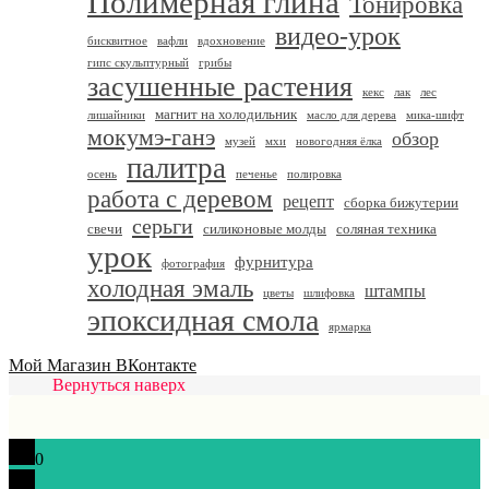
Полимерная глина
Тонировка
видео-урок
бисквитное
вафли
вдохновение
гипс скульптурный
грибы
засушенные растения
кекс
лак
лес
магнит на холодильник
лишайники
масло для дерева
мика-шифт
мокумэ-ганэ
обзор
музей
мхи
новогодняя ёлка
палитра
осень
печенье
полировка
работа с деревом
рецепт
сборка бижутерии
серьги
свечи
силиконовые молды
соляная техника
урок
фурнитура
фотография
холодная эмаль
штампы
цветы
шлифовка
эпоксидная смола
ярмарка
Мой Магазин ВКонтакте
Вернуться наверх
0