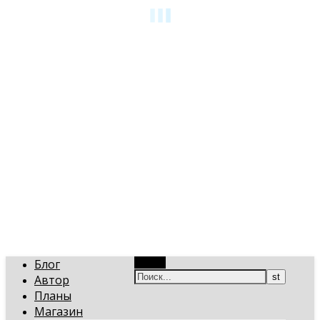
art-gi.ru
Игорь Голинский, уроки творчества
Блог
Поиск
Автор
Планы
Магазин