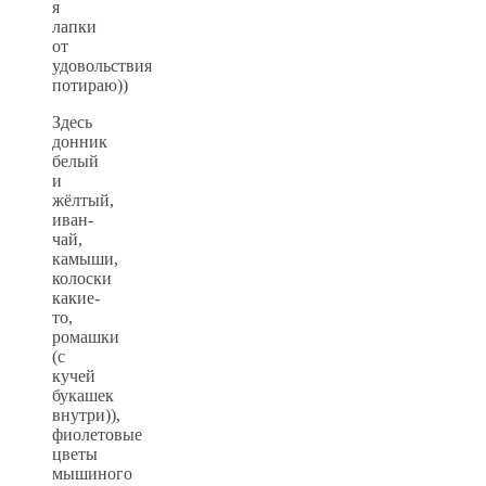
я
лапки
от
удовольствия
потираю))
Здесь
донник
белый
и
жёлтый,
иван-
чай,
камыши,
колоски
какие-
то,
ромашки
(с
кучей
букашек
внутри)),
фиолетовые
цветы
мышиного