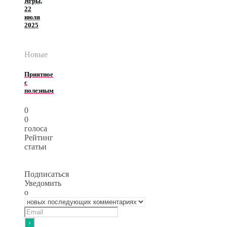
Ягры,
22
июля
2025
Новые
Приятное
с
полезным
0
0
голоса
Рейтинг
статьи
Подписаться
Уведомить
о