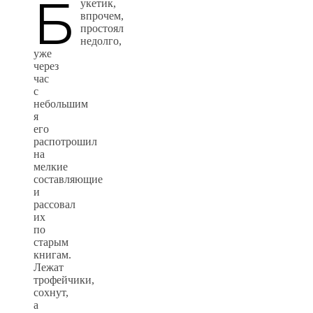
Б
укетик,
впрочем,
простоял
недолго,
уже
через
час
с
небольшим
я
его
распотрошил
на
мелкие
составляющие
и
рассовал
их
по
старым
книгам.
Лежат
трофейчики,
сохнут,
а