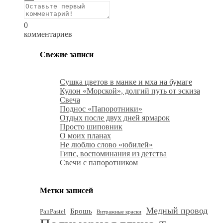
0
комментариев
Свежие записи
Сушка цветов в манке и мха на бумаге
Кулон «Морской», долгий путь от эскиза
Свеча
Поднос «Папоротники»
Отдых после двух дней ярмарок
Просто шиповник
О моих планах
Не люблю слово «юбилей»
Гипс, воспоминания из детства
Свечи с папоротником
Метки записей
Медный провод
Брошь
PanPastel
Витражные краски