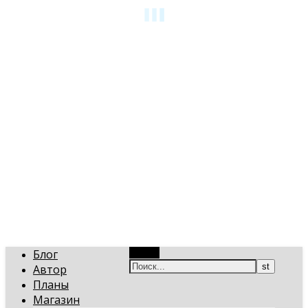
art-gi.ru
Игорь Голинский, уроки творчества
Блог
Поиск
Автор
Планы
Магазин