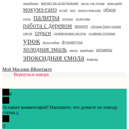
магнит на холодильник
лишайники
масло для дерева
мика-шифт
мокумэ-ганэ
обзор
музей
мхи
новогодняя ёлка
палитра
осень
печенье
полировка
работа с деревом
рецепт
сборка бижутерии
серьги
свечи
силиконовые молды
соляная техника
урок
фурнитура
фотография
холодная эмаль
штампы
цветы
шлифовка
эпоксидная смола
ярмарка
Мой Магазин ВКонтакте
Вернуться наверх
0
Оставьте комментарий! Напишите, что думаете по поводу
статьи.
x
(
)