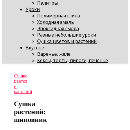
Палитры
Уроки
Полимерная глина
Холодная эмаль
Эпоксидная смола
Разные небольшие уроки
Сушка цветов и растений
Вкусное
Варенье, желе
Кексы, торты, пироги, печенье
Сушка
цветов
и
растений
Сушка
растений:
шиповник