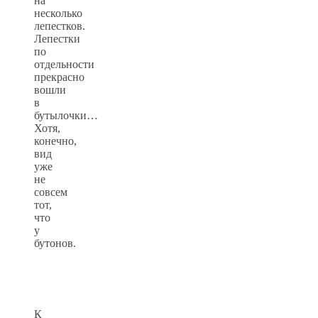
на
несколько
лепестков.
Лепестки
по
отдельности
прекрасно
вошли
в
бутылочки…
Хотя,
конечно,
вид
уже
не
совсем
тот,
что
у
бутонов.
К