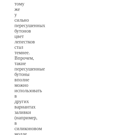
тому
же
у
сильно
пересушенных
бутонов
цвет
лепестков
стал
темнее.
Впрочем,
такие
пересушенные
бутоны
вполне
можно
использовать
в
других
вариантах
заливки
(например,
в
силиконовом
молде