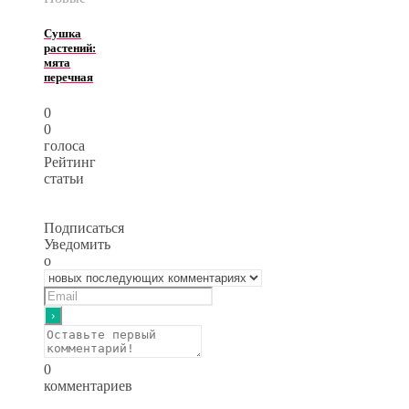
Сушка
растений:
мята
перечная
0
0
голоса
Рейтинг
статьи
Подписаться
Уведомить
о
0
комментариев