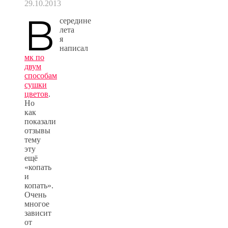
29.10.2013
В
середине
лета
я
написал
мк по
двум
способам
сушки
цветов
.
Но
как
показали
отзывы
тему
эту
ещё
«копать
и
копать».
Очень
многое
зависит
от