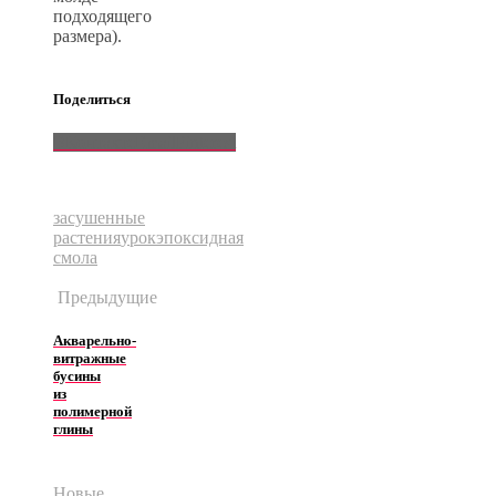
подходящего
размера).
Поделиться
ВКонтакте
Email
Pinterest
засушенные
растения
урок
эпоксидная
смола
Предыдущие
Акварельно-
витражные
бусины
из
полимерной
глины
Новые