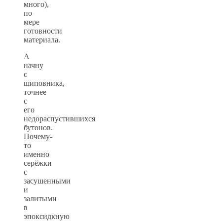
много),
по
мере
готовности
материала.
А
начну
с
шиповника,
точнее
с
его
недораспустившихся
бутонов.
Почему-
то
именно
серёжки
с
засушенными
и
залитыми
в
эпоксидкную