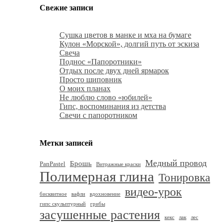
Свежие записи
Сушка цветов в манке и мха на бумаге
Кулон «Морской», долгий путь от эскиза
Свеча
Поднос «Папоротники»
Отдых после двух дней ярмарок
Просто шиповник
О моих планах
Не люблю слово «юбилей»
Гипс, воспоминания из детства
Свечи с папоротником
Метки записей
Медный провод
Брошь
PanPastel
Витражные краски
Полимерная глина
Тонировка
видео-урок
бисквитное
вафли
вдохновение
гипс скульптурный
грибы
засушенные растения
кекс
лак
лес