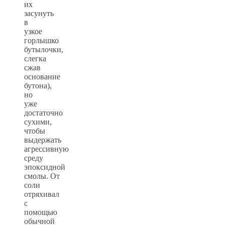
их
засунуть
в
узкое
горлышко
бутылочки,
слегка
сжав
основание
бутона),
но
уже
достаточно
сухими,
чтобы
выдержать
агрессивную
среду
эпоксидной
смолы. От
соли
отряхивал
с
помощью
обычной