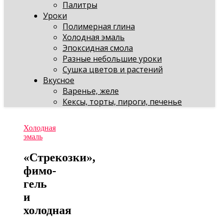
Палитры
Уроки
Полимерная глина
Холодная эмаль
Эпоксидная смола
Разные небольшие уроки
Сушка цветов и растений
Вкусное
Варенье, желе
Кексы, торты, пироги, печенье
Холодная
эмаль
«Стрекозки»,
фимо-
гель
и
холодная