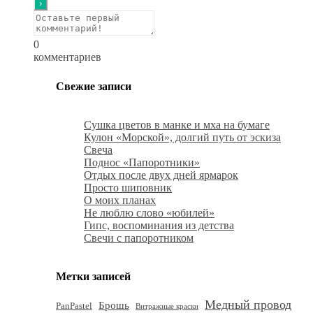
0
комментариев
Свежие записи
Сушка цветов в манке и мха на бумаге
Кулон «Морской», долгий путь от эскиза
Свеча
Поднос «Папоротники»
Отдых после двух дней ярмарок
Просто шиповник
О моих планах
Не люблю слово «юбилей»
Гипс, воспоминания из детства
Свечи с папоротником
Метки записей
Медный провод
Брошь
PanPastel
Витражные краски