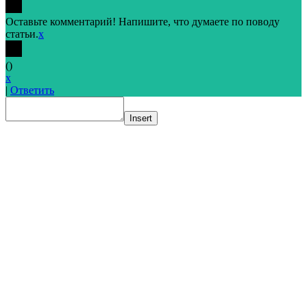
Оставьте комментарий! Напишите, что думаете по поводу
статьи.
x
(
)
x
|
Ответить
Insert