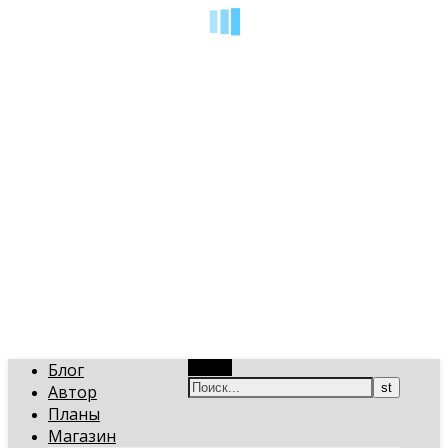
art-gi.ru
Игорь Голинский, уроки творчества
Блог
Поиск
Автор
Планы
Магазин