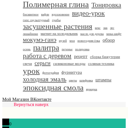
Полимерная глина
Тонировка
видео-урок
бисквитное
вафли
вдохновение
гипс скульптурный
грибы
засушенные растения
кекс
лак
лес
магнит на холодильник
лишайники
масло для дерева
мика-шифт
мокумэ-ганэ
обзор
музей
мхи
новогодняя ёлка
палитра
осень
печенье
полировка
работа с деревом
рецепт
сборка бижутерии
серьги
свечи
силиконовые молды
соляная техника
урок
фурнитура
фотография
холодная эмаль
штампы
цветы
шлифовка
эпоксидная смола
ярмарка
Мой Магазин ВКонтакте
Вернуться наверх
0