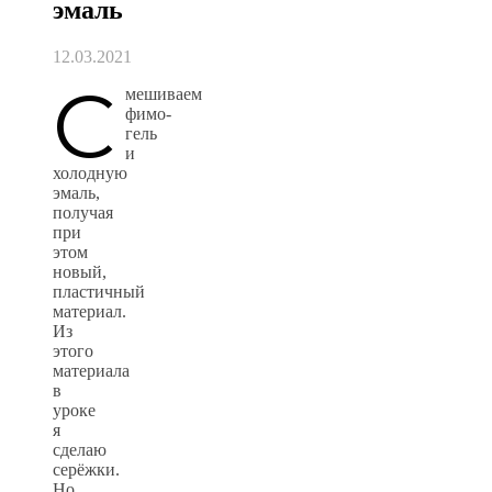
эмаль
12.03.2021
С
мешиваем
фимо-
гель
и
холодную
эмаль,
получая
при
этом
новый,
пластичный
материал.
Из
этого
материала
в
уроке
я
сделаю
серёжки.
Но