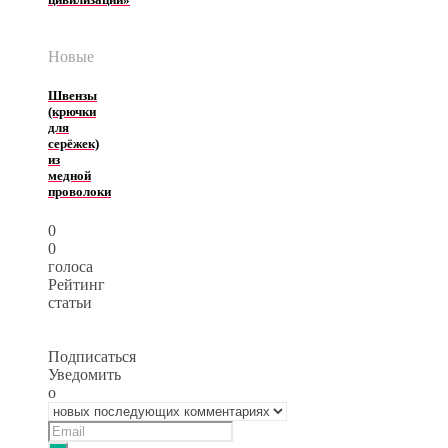
Новые
Швензы
(крючки
для
серёжек)
из
медной
проволоки
0
0
голоса
Рейтинг
статьи
Подписаться
Уведомить
о