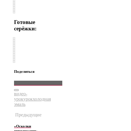
Готовые
серёжки:
Поделиться
ВКонтакте
Email
Pinterest
видео-
урок
урок
холодная
эмаль
Предыдущие
«Осколки
цивилизации»