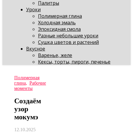
Палитры
Уроки
Полимерная глина
Холодная эмаль
Эпоксидная смола
Разные небольшие уроки
Сушка цветов и растений
Вкусное
Варенье, желе
Кексы, торты, пироги, печенье
Полимерная
глина
,
Рабочие
моменты
Создаём
узор
мокумэ
12.10.2025