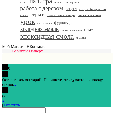
палитра
осень
печенье
полировка
работа с деревом
рецепт
сборка бижутерии
серьги
свечи
силиконовые молды
соляная техника
урок
фурнитура
фотография
холодная эмаль
штампы
цветы
шлифовка
эпоксидная смола
ярмарка
Мой Магазин ВКонтакте
Вернуться наверх
0
Оставьте комментарий! Напишите, что думаете по поводу
статьи.
x
(
)
x
|
Ответить