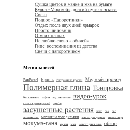
Сушка цветов в манке и мха на бумаге
Кулон «Морской», долгий путь от эскиза
Свеча
Поднос «Папоротники»
Отдых после двух дней ярмарок
Просто шиповник
О моих планах
Не люблю слово «юбилей»
Гипс, воспоминания из детства
Свечи с папоротником
Метки записей
Медный провод
Брошь
PanPastel
Витражные краски
Полимерная глина
Тонировка
видео-урок
бисквитное
вафли
вдохновение
гипс скульптурный
грибы
засушенные растения
кекс
лак
лес
магнит на холодильник
лишайники
масло для дерева
мика-шифт
мокумэ-ганэ
обзор
музей
мхи
новогодняя ёлка