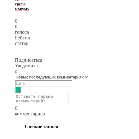
срезы
мокумэ
0
0
голоса
Рейтинг
статьи
Подписаться
Уведомить
о
0
комментариев
Свежие записи