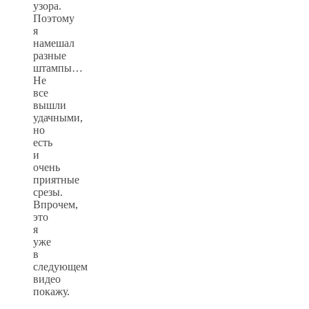
узора.
Поэтому
я
намешал
разные
штампы…
Не
все
вышли
удачными,
но
есть
и
очень
приятные
срезы.
Впрочем,
это
я
уже
в
следующем
видео
покажу.