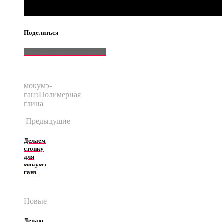
Поделиться
ВКонтакте
Email
Pinterest
мокумэ-
ганэ
Полимерная
глина
Предыдущие
Делаем
стопку
для
мокумэ
ганэ
Новые
Делаю