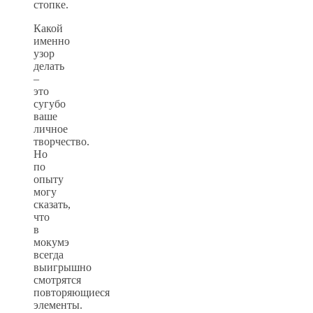
стопке.
Какой
именно
узор
делать
–
это
сугубо
ваше
личное
творчество.
Но
по
опыту
могу
сказать,
что
в
мокумэ
всегда
выигрышно
смотрятся
повторяющиеся
элементы.