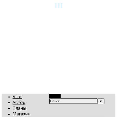
art-gi.ru
Игорь Голинский, уроки творчества
Блог
Поиск
Автор
Планы
Магазин