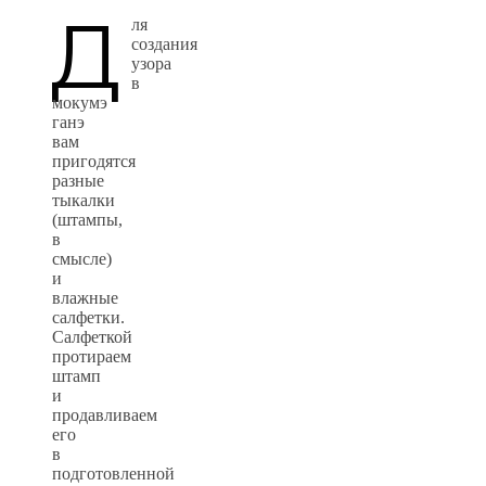
Д
ля
создания
узора
в
мокумэ
ганэ
вам
пригодятся
разные
тыкалки
(штампы,
в
смысле)
и
влажные
салфетки.
Салфеткой
протираем
штамп
и
продавливаем
его
в
подготовленной