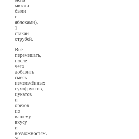
мюсли
были
с
яблоками),
1
стакан
отрубей.
Всё
перемешать,
после
чего
добавить
смесь
измельчённых
сухофруктов,
цукатов
и
орехов
по
вашему
вкусу
и
возможностям.
У