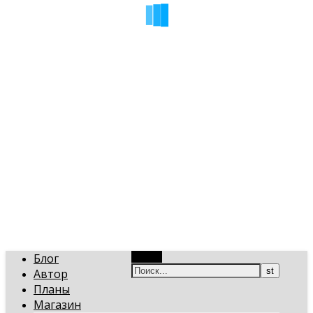
art-gi.ru
Игорь Голинский, уроки творчества
Блог
Поиск
Автор
Планы
Магазин