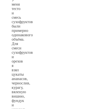
меня
тесто
и
смесь
сухофруктов
были
примерно
одинакового
объёма.
Для
смеси
сухофруктов
и
орехов
я
взял
цукаты
ананасов,
чернослив,
курагу,
вяленую
вишню,
фундук
и