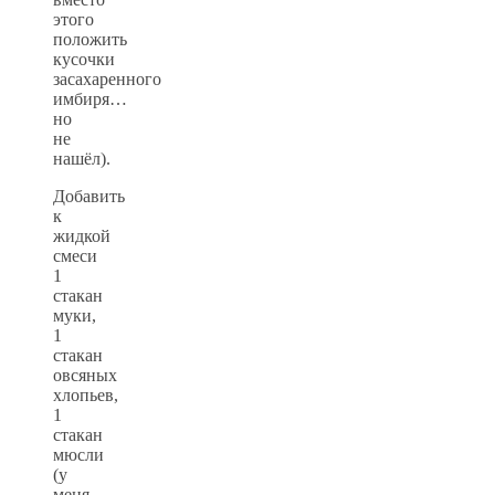
этого
положить
кусочки
засахаренного
имбиря…
но
не
нашёл).
Добавить
к
жидкой
смеси
1
стакан
муки,
1
стакан
овсяных
хлопьев,
1
стакан
мюсли
(у
меня