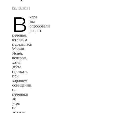
06.12.2021
В
чера
мы
опробовали
рецепт
печенья,
которым
поделилась
Морин.
Испёк
вечером,
хотел
днём
сфоткать
при
хорошем
освещении,
но
печеньки
до
утра
не
дожили.