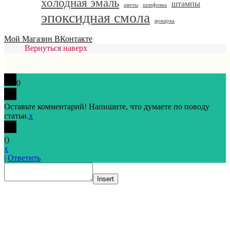
холодная эмаль
штампы
цветы
шлифовка
эпоксидная смола
ярмарка
Мой Магазин ВКонтакте
Вернуться наверх
0
Оставьте комментарий! Напишите, что думаете по поводу
статьи.
x
(
)
x
|
Ответить
Insert