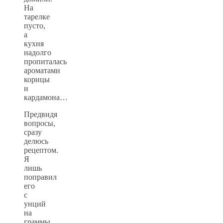
На
тарелке
пусто,
а
кухня
надолго
пропиталась
ароматами
корицы
и
кардамона…
Предвидя
вопросы,
сразу
делюсь
рецептом.
Я
лишь
поправил
его
с
унций
на
граммы