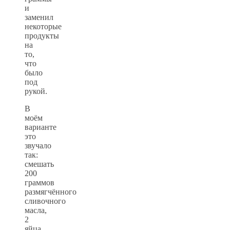
и
заменил
некоторые
продукты
на
то,
что
было
под
рукой.
В
моём
варианте
это
звучало
так:
смешать
200
граммов
размягчённого
сливочного
масла,
2
яйца,