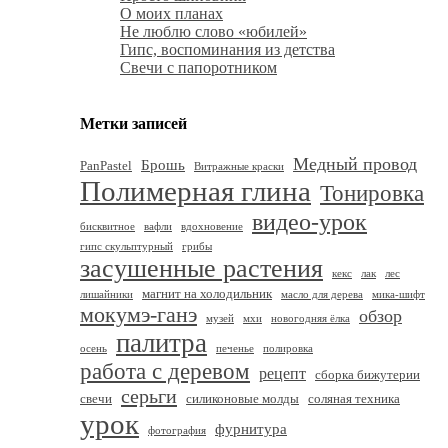
О моих планах
Не люблю слово «юбилей»
Гипс, воспоминания из детства
Свечи с папоротником
Метки записей
Медный провод
Брошь
PanPastel
Витражные краски
Полимерная глина
Тонировка
видео-урок
бисквитное
вафли
вдохновение
гипс скульптурный
грибы
засушенные растения
кекс
лак
лес
магнит на холодильник
лишайники
масло для дерева
мика-шифт
мокумэ-ганэ
обзор
музей
мхи
новогодняя ёлка
палитра
осень
печенье
полировка
работа с деревом
рецепт
сборка бижутерии
серьги
свечи
силиконовые молды
соляная техника
урок
фурнитура
фотография