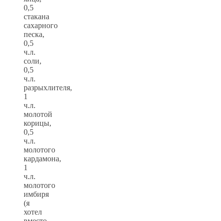
0,5
стакана
сахарного
песка,
0,5
ч.л.
соли,
0,5
ч.л.
разрыхлителя,
1
ч.л.
молотой
корицы,
0,5
ч.л.
молотого
кардамона,
1
ч.л.
молотого
имбиря
(я
хотел
вместо