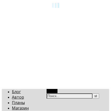
art-gi.ru
Игорь Голинский, уроки творчества
Блог
Поиск
Автор
Планы
Магазин