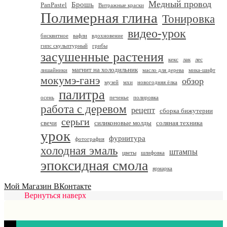
Медный провод
Брошь
PanPastel
Витражные краски
Полимерная глина
Тонировка
видео-урок
бисквитное
вафли
вдохновение
гипс скульптурный
грибы
засушенные растения
кекс
лак
лес
магнит на холодильник
лишайники
масло для дерева
мика-шифт
мокумэ-ганэ
обзор
музей
мхи
новогодняя ёлка
палитра
осень
печенье
полировка
работа с деревом
рецепт
сборка бижутерии
серьги
свечи
силиконовые молды
соляная техника
урок
фурнитура
фотография
холодная эмаль
штампы
цветы
шлифовка
эпоксидная смола
ярмарка
Мой Магазин ВКонтакте
Вернуться наверх