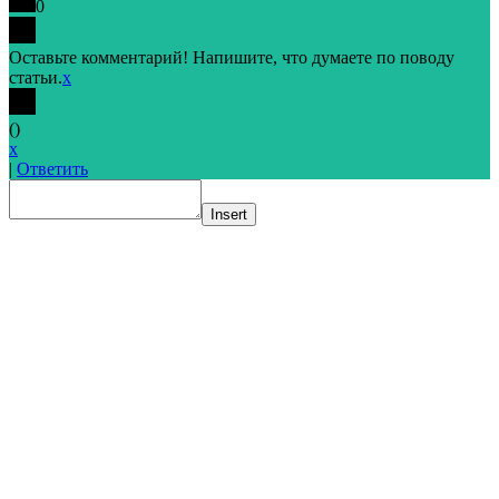
0
Оставьте комментарий! Напишите, что думаете по поводу
статьи.
x
(
)
x
|
Ответить
Insert