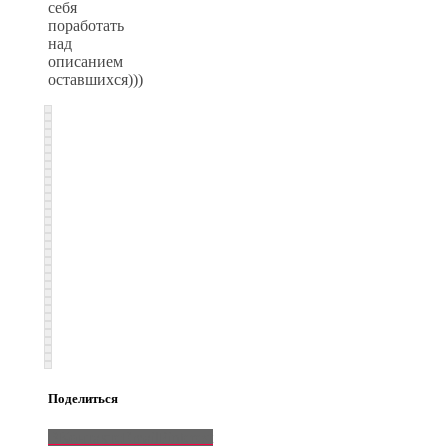
себя
поработать
над
описанием
оставшихся)))
Поделиться
ВКонтакте
Email
Pinterest