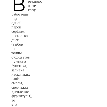
В
реально:
даже
когда
работаешь
над
одной
парой
серёжек
несколько
дней
(выбор
из
толпы
сухоцветов
нужного
букетика,
заливка
нескольких
слоёв
смолы,
сверлёжка,
крепление
фурнитуры),
то
это