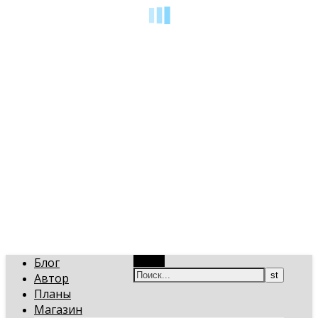
art-gi.ru
Игорь Голинский, уроки творчества
Блог
Поиск
Автор
Планы
Магазин