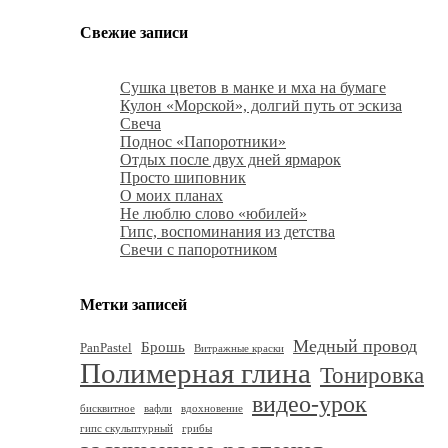
Свежие записи
Сушка цветов в манке и мха на бумаге
Кулон «Морской», долгий путь от эскиза
Свеча
Поднос «Папоротники»
Отдых после двух дней ярмарок
Просто шиповник
О моих планах
Не люблю слово «юбилей»
Гипс, воспоминания из детства
Свечи с папоротником
Метки записей
Медный провод
Брошь
PanPastel
Витражные краски
Полимерная глина
Тонировка
видео-урок
бисквитное
вафли
вдохновение
гипс скульптурный
грибы