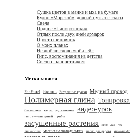
Сушка цветов в манке и мха на бумаге
Кулон «Морской», долгий путь от эскиза
Свеча
Поднос «Папоротники»
Отдых после двух дней ярмарок
Просто шиповник
О моих планах
Не люблю слово «юбилей»
Гипс, воспоминания из детства
Свечи с папоротником
Метки записей
Медный провод
Брошь
PanPastel
Витражные краски
Полимерная глина
Тонировка
видео-урок
бисквитное
вафли
вдохновение
гипс скульптурный
грибы
засушенные растения
кекс
лак
лес
магнит на холодильник
лишайники
масло для дерева
мика-шифт