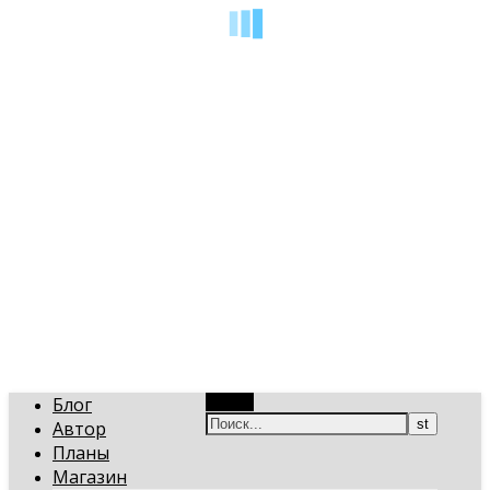
art-gi.ru
Игорь Голинский, уроки творчества
Блог
Поиск
Автор
Планы
Магазин