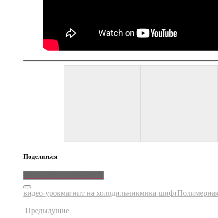
Поделиться
ВКонтакте
Email
Pinterest
видео-урок
магнит на холодильник
мика-шифт
Полимерная
Предыдущие