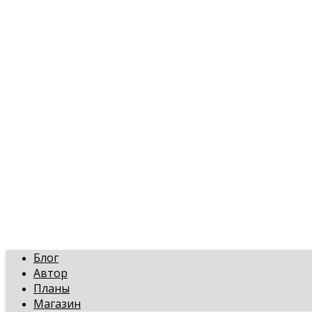
art-gi.ru
Игорь Голинский, уроки творчества
Блог
Автор
Планы
Магазин