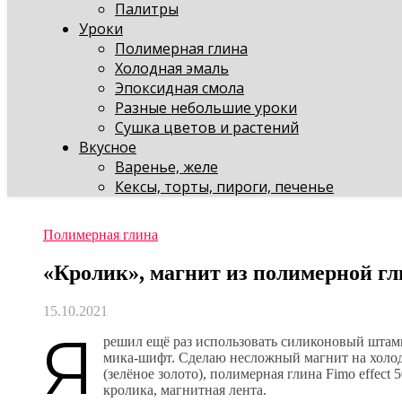
Палитры
Уроки
Полимерная глина
Холодная эмаль
Эпоксидная смола
Разные небольшие уроки
Сушка цветов и растений
Вкусное
Варенье, желе
Кексы, торты, пироги, печенье
Полимерная глина
«Кролик», магнит из полимерной г
15.10.2021
Я
решил ещё раз использовать силиконовый штамп
мика-шифт. Сделаю несложный магнит на холоди
(зелёное золото), полимерная глина Fimo effect
кролика, магнитная лента.