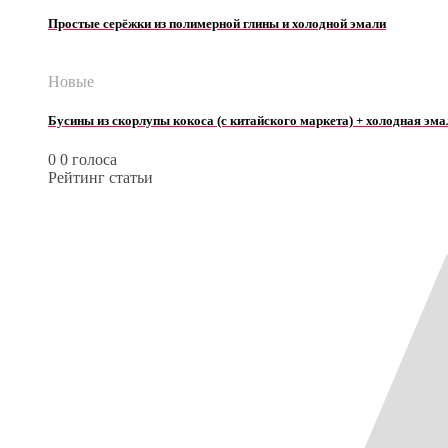
Простые серёжки из полимерной глины и холодной эмали
Новые
Бусины из скорлупы кокоса (с китайского маркета) + холодная эма
0
0
голоса
Рейтинг статьи