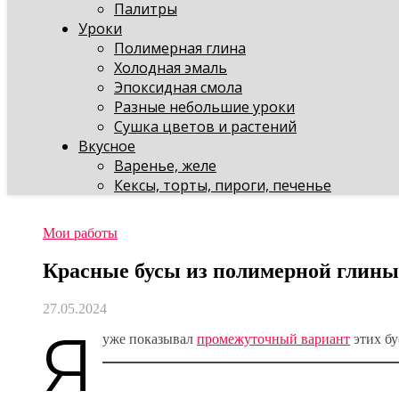
Палитры
Уроки
Полимерная глина
Холодная эмаль
Эпоксидная смола
Разные небольшие уроки
Сушка цветов и растений
Вкусное
Варенье, желе
Кексы, торты, пироги, печенье
Мои работы
Красные бусы из полимерной глины
27.05.2024
Я
уже показывал
промежуточный вариант
этих бу