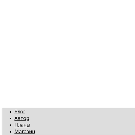
art-gi.ru
Игорь Голинский, уроки творчества
Блог
Автор
Планы
Магазин