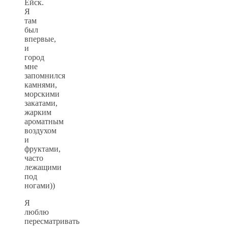
Ейск.
Я
там
был
впервые,
и
город
мне
запомнился
камнями,
морскими
закатами,
жарким
ароматным
воздухом
и
фруктами,
часто
лежащими
под
ногами))
Я
люблю
пересматривать