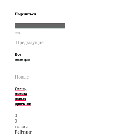
Поделиться
ВКонтакте
Email
Pinterest
Предыдущие
Все
палитры
Новые
Осень,
начало
новых
проектов
0
0
голоса
Рейтинг