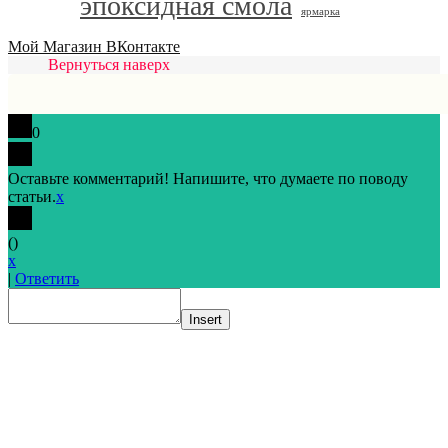
эпоксидная смола
ярмарка
Мой Магазин ВКонтакте
Вернуться наверх
0
Оставьте комментарий! Напишите, что думаете по поводу
статьи.
x
(
)
x
|
Ответить
Insert