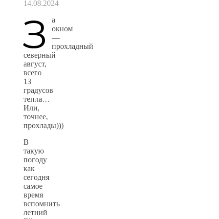
14.08.2024
З
а
окном
—
прохладный
северный
август,
всего
13
градусов
тепла…
Или,
точнее,
прохлады)))
В
такую
погоду
как
сегодня
самое
время
вспомнить
летний