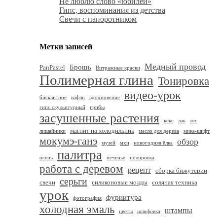
Не люблю слово «юбилей»
Гипс, воспоминания из детства
Свечи с папоротником
Метки записей
Медный провод
Брошь
PanPastel
Витражные краски
Полимерная глина
Тонировка
видео-урок
бисквитное
вафли
вдохновение
гипс скульптурный
грибы
засушенные растения
кекс
лак
лес
магнит на холодильник
лишайники
масло для дерева
мика-шифт
мокумэ-ганэ
обзор
музей
мхи
новогодняя ёлка
палитра
осень
печенье
полировка
работа с деревом
рецепт
сборка бижутерии
серьги
свечи
силиконовые молды
соляная техника
урок
фурнитура
фотография
холодная эмаль
штампы
цветы
шлифовка