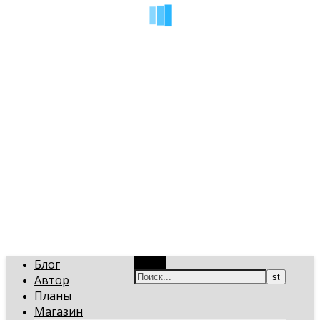
art-gi.ru
Игорь Голинский, уроки творчества
Блог
Поиск
Автор
Планы
Магазин