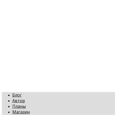
art-gi.ru
Игорь Голинский, уроки творчества
Блог
Автор
Планы
Магазин