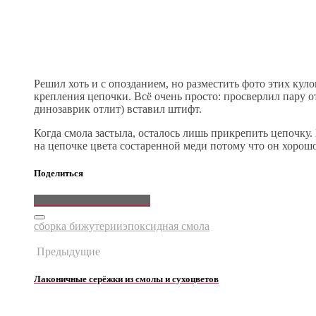
Решил хоть и с опозданием, но разместить фото этих кул
крепления цепочки. Всё очень просто: просверлил пару от
динозаврик отлит) вставил штифт.
Когда смола застыла, осталось лишь прикрепить цепочку
на цепочке цвета состаренной меди потому что он хорош
Поделиться
ВКонтакте
Email
Pinterest
сборка бижутерии
эпоксидная смола
Предыдущие
Лаконичные серёжки из смолы и сухоцветов