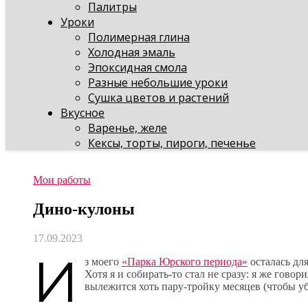
Палитры
Уроки
Полимерная глина
Холодная эмаль
Эпоксидная смола
Разные небольшие уроки
Сушка цветов и растений
Вкусное
Варенье, желе
Кексы, торты, пироги, печенье
Мои работы
Дино-кулоны
17.09.2023
И
з моего
«Парка Юрского периода»
осталась для
Хотя я и собирать-то стал не сразу: я же говор
вылежится хоть пару-тройку месяцев (чтобы уб