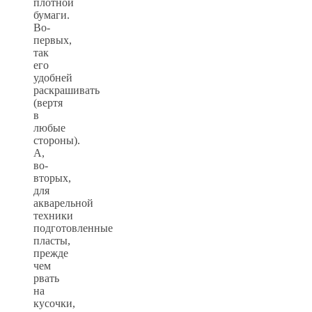
плотной
бумаги.
Во-
первых,
так
его
удобней
раскрашивать
(вертя
в
любые
стороны).
А,
во-
вторых,
для
акварельной
техники
подготовленные
пласты,
прежде
чем
рвать
на
кусочки,