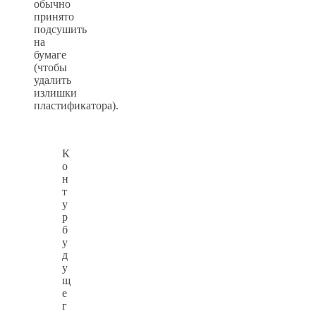
обычно
принято
подсушить
на
бумаге
(чтобы
удалить
излишки
пластификатора).
К
о
н
т
у
р
б
у
д
у
щ
е
г