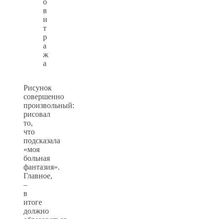
о
в
и
т
р
а
ж
а
Рисунок
совершенно
произвольный:
рисовал
то,
что
подсказала
«моя
больная
фантазия».
Главное,
–
в
итоге
должно