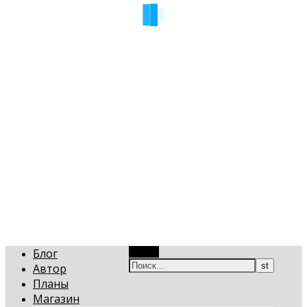
art-gi.ru
Игорь Голинский, уроки творчества
Блог
Поиск
Автор
Планы
Магазин