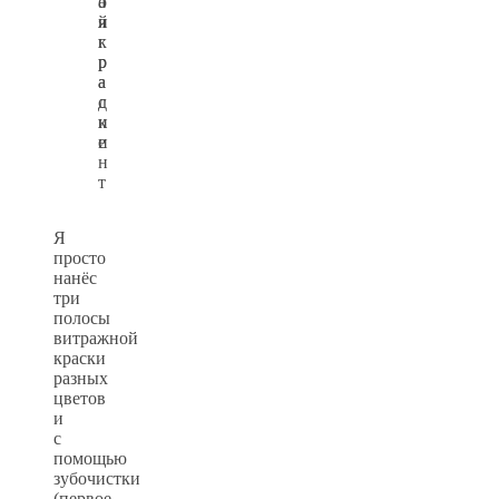
о
а
й
я
к
г
р
р
а
а
с
д
к
и
и
е
н
т
Я
просто
нанёс
три
полосы
витражной
краски
разных
цветов
и
с
помощью
зубочистки
(первое,