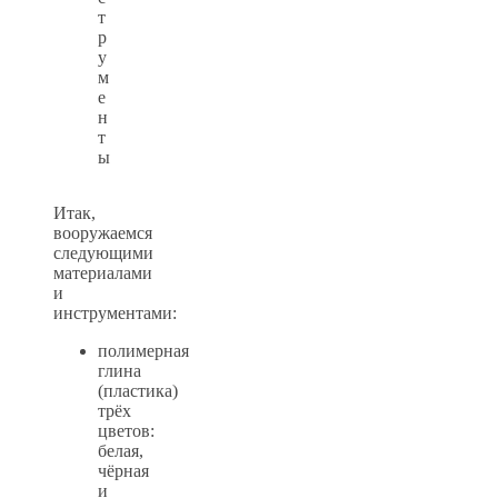
т
р
у
м
е
н
т
ы
Итак,
вооружаемся
следующими
материалами
и
инструментами:
полимерная
глина
(пластика)
трёх
цветов:
белая,
чёрная
и