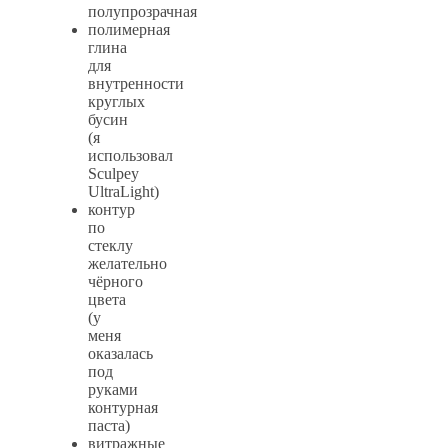
полупрозрачная
полимерная
глина
для
внутренности
круглых
бусин
(я
использовал
Sculpey
UltraLight)
контур
по
стеклу
желательно
чёрного
цвета
(у
меня
оказалась
под
руками
контурная
паста)
витражные