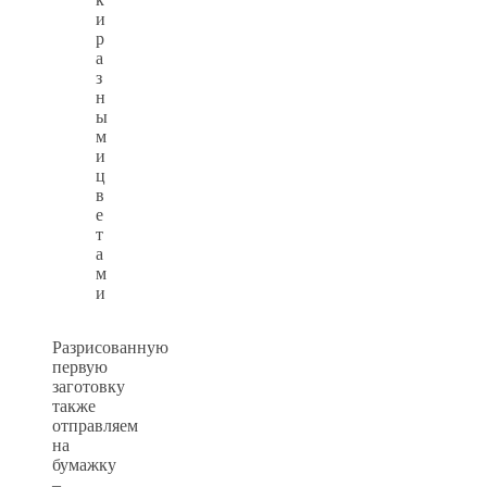
и
р
а
з
н
ы
м
и
ц
в
е
т
а
м
и
Разрисованную
первую
заготовку
также
отправляем
на
бумажку
–