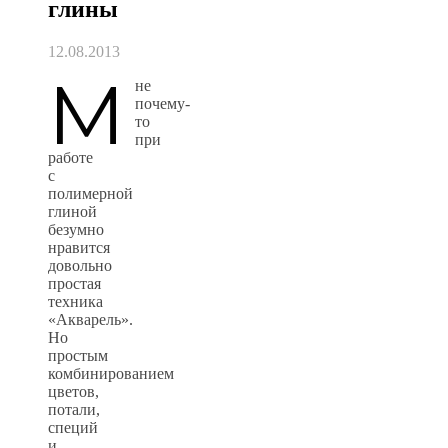
глины
12.08.2013
М
не
почему-
то
при
работе
с
полимерной
глиной
безумно
нравится
довольно
простая
техника
«Акварель».
Но
простым
комбинированием
цветов,
потали,
специй
и