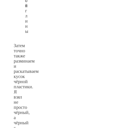
о
с
й
т
г
л
и
н
ы
Затем
точно
также
разминаем
и
раскатываем
кусок
чёрной
пластики.
Я
взял
не
просто
чёрный,
а
чёрный
с