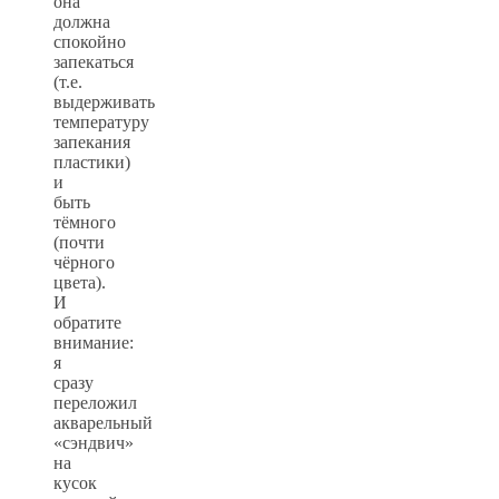
она
должна
спокойно
запекаться
(т.е.
выдерживать
температуру
запекания
пластики)
и
быть
тёмного
(почти
чёрного
цвета).
И
обратите
внимание:
я
сразу
переложил
акварельный
«сэндвич»
на
кусок