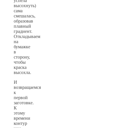
успела
высохнуть)
сама
смешалась,
образовав
плавный
градиент.
Откладываем
на
бумажке
в
сторону,
чтобы
краска
высохла.
И
возвращаемся
к
первой
заготовке.
К
этому
времени
контур