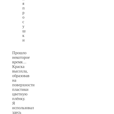
я
п
р
о
с
у
ш
к
и
Прошло
некоторое
время…
Краска
высохла,
образовав
на
поверхности
пластики
цветную
плёнку.
Я
использовал
здесь