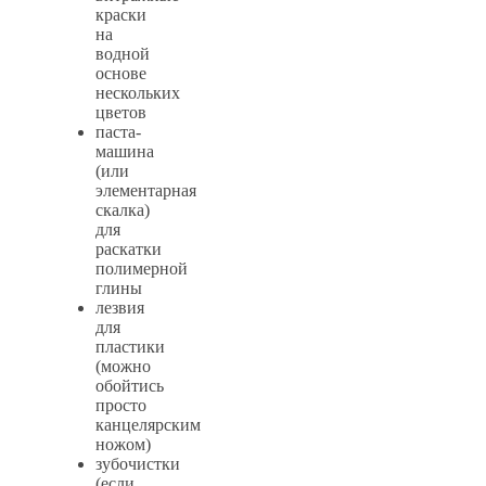
краски
на
водной
основе
нескольких
цветов
паста-
машина
(или
элементарная
скалка)
для
раскатки
полимерной
глины
лезвия
для
пластики
(можно
обойтись
просто
канцелярским
ножом)
зубочистки
(если