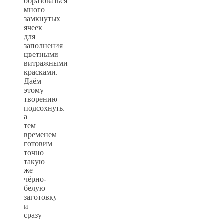
образоваться
много
замкнутых
ячеек
для
заполнения
цветными
витражными
красками.
Даём
этому
творению
подсохнуть,
а
тем
временем
готовим
точно
такую
же
чёрно-
белую
заготовку
и
сразу