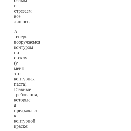
белым
и
отрезаем
всё
лишнее.
А
теперь
вооружаемся
контуром
по
стеклу
(у
меня
это
контурная
паста).
Главные
требования,
которые
я
предъявлял
к
контурной
краске: