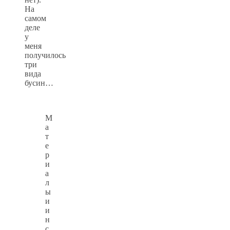
На
самом
деле
у
меня
получилось
три
вида
бусин…
М
а
т
е
р
и
а
л
ы
и
и
н
с