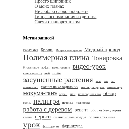
Просто шиповник
О моих планах
Не люблю слово «юбилей»
Гипс, воспоминания из детства
Свечи с папоротником
Метки записей
Медный провод
Брошь
PanPastel
Витражные краски
Полимерная глина
Тонировка
видео-урок
бисквитное
вафли
вдохновение
гипс скульптурный
грибы
засушенные растения
кекс
лак
лес
магнит на холодильник
лишайники
масло для дерева
мика-шифт
мокумэ-ганэ
обзор
музей
мхи
новогодняя ёлка
палитра
осень
печенье
полировка
работа с деревом
рецепт
сборка бижутерии
серьги
свечи
силиконовые молды
соляная техника
урок
фурнитура
фотография