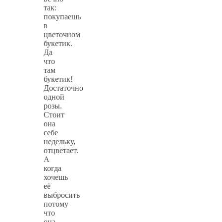
так:
покупаешь
в
цветочном
букетик.
Да
что
там
букетик!
Достаточно
одной
розы.
Стоит
она
себе
недельку,
отцветает.
А
когда
хочешь
её
выбросить
потому
что
она