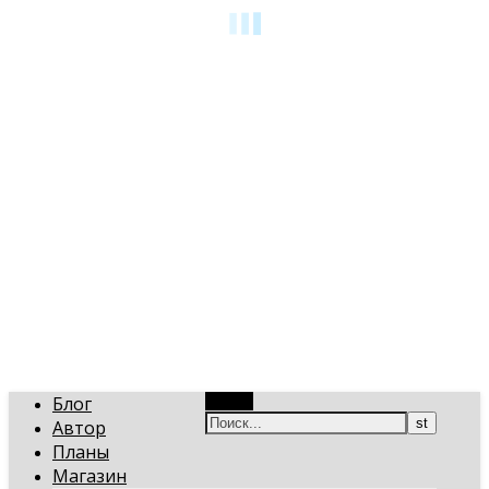
art-gi.ru
Игорь Голинский, уроки творчества
Блог
Поиск
Автор
Планы
Магазин