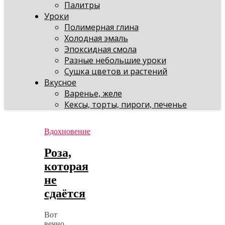
Палитры
Уроки
Полимерная глина
Холодная эмаль
Эпоксидная смола
Разные небольшие уроки
Сушка цветов и растений
Вкусное
Варенье, желе
Кексы, торты, пироги, печенье
Вдохновение
Роза,
которая
не
сдаётся
Вот
вечно