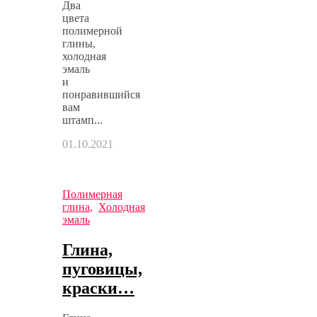
Два
цвета
полимерной
глины,
холодная
эмаль
и
понравившийся
вам
штамп...
01.10.2021
Полимерная
глина
,
Холодная
эмаль
Глина,
пуговицы,
краски…