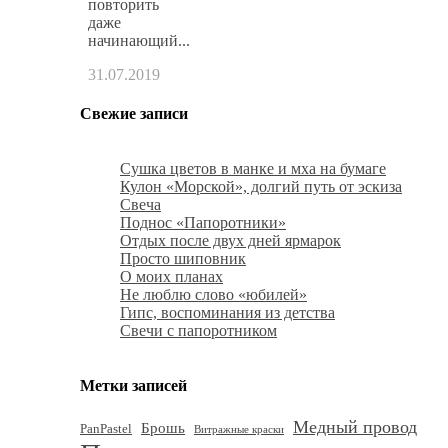
повторить
даже
начинающий...
31.07.2019
Свежие записи
Сушка цветов в манке и мха на бумаге
Кулон «Морской», долгий путь от эскиза
Свеча
Поднос «Папоротники»
Отдых после двух дней ярмарок
Просто шиповник
О моих планах
Не люблю слово «юбилей»
Гипс, воспоминания из детства
Свечи с папоротником
Метки записей
Медный провод
Брошь
PanPastel
Витражные краски