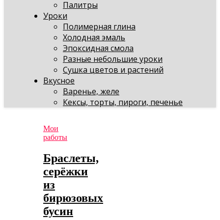
Палитры
Уроки
Полимерная глина
Холодная эмаль
Эпоксидная смола
Разные небольшие уроки
Сушка цветов и растений
Вкусное
Варенье, желе
Кексы, торты, пироги, печенье
Мои
работы
Браслеты,
серёжки
из
бирюзовых
бусин