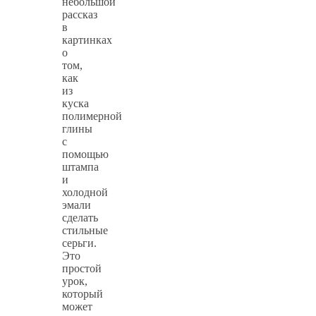
небольшой
рассказ
в
картинках
о
том,
как
из
куска
полимерной
глины
с
помощью
штампа
и
холодной
эмали
сделать
стильные
серьги.
Это
простой
урок,
который
может