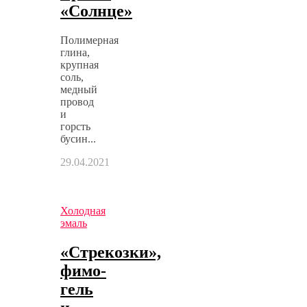
«Солнце»
Полимерная
глина,
крупная
соль,
медный
провод
и
горсть
бусин...
29.04.2021
Холодная
эмаль
«Стрекозки»,
фимо-
гель