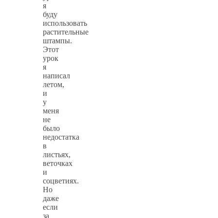
я
буду
использовать
растительные
штампы.
Этот
урок
я
написал
летом,
и
у
меня
не
было
недостатка
в
листьях,
веточках
и
соцветиях.
Но
даже
если
за