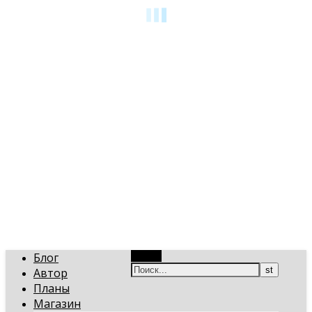
art-gi.ru
Игорь Голинский, уроки творчества
Блог
Поиск
Автор
Планы
Магазин