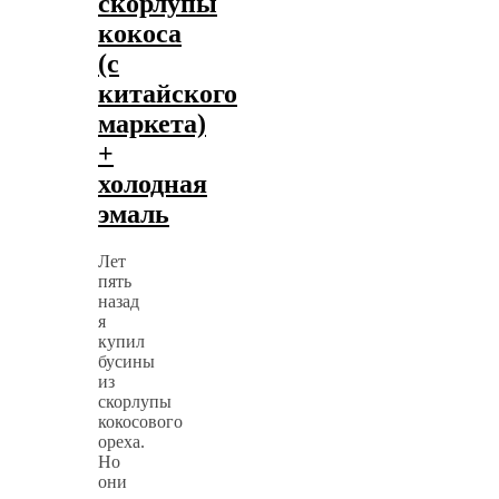
скорлупы
кокоса
(с
китайского
маркета)
+
холодная
эмаль
Лет
пять
назад
я
купил
бусины
из
скорлупы
кокосового
ореха.
Но
они