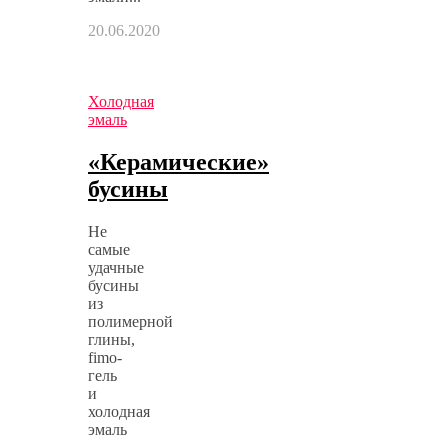
20.06.2020
Холодная
эмаль
«Керамические»
бусины
Не
самые
удачные
бусины
из
полимерной
глины,
fimo-
гель
и
холодная
эмаль