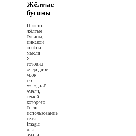
Жёлтые
бусины
Просто
жёлтые
бусины,
никакой
особой
мысли.
Я
готовил
очередной
урок
по
холодной
эмали,
темой
которого
было
использование
геля
Imagic
для
эмали...