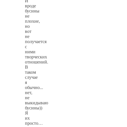
И
вроде
бусины
не
плохие,
но
вот
не
получается
с
ними
творческих
отношений.
В
таком
случае
я
обычно...
нет,
не
выкидываю
бусины))
Я
их
просто…