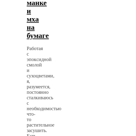
манке
и
мха
на
бумаге
Работая
с
эпоксидной
смолой
и
сухоцветами,
я,
разумеется,
постоянно
сталкиваюсь
с
необходимостью
что-
то
растительное
засушить.
Есть