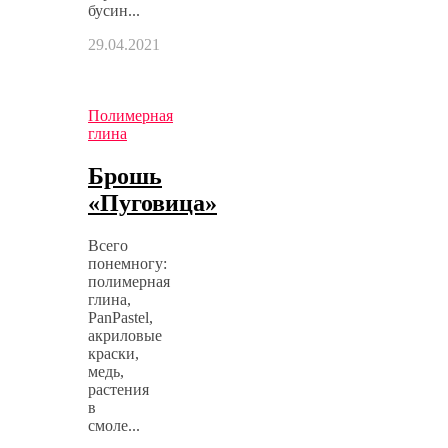
бусин...
29.04.2021
Полимерная
глина
Брошь
«Пуговица»
Всего
понемногу:
полимерная
глина,
PanPastel,
акриловые
краски,
медь,
растения
в
смоле...