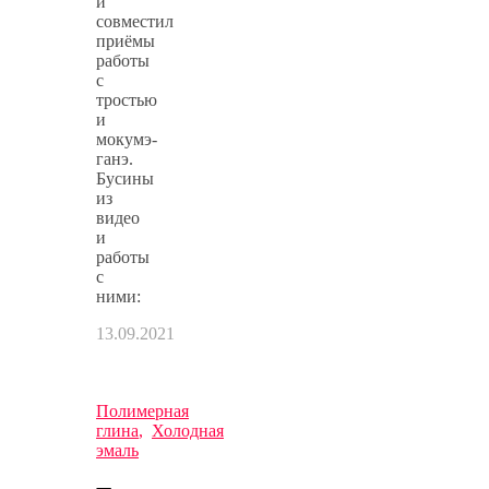
и
совместил
приёмы
работы
с
тростью
и
мокумэ-
ганэ.
Бусины
из
видео
и
работы
с
ними:
13.09.2021
Полимерная
глина
,
Холодная
эмаль