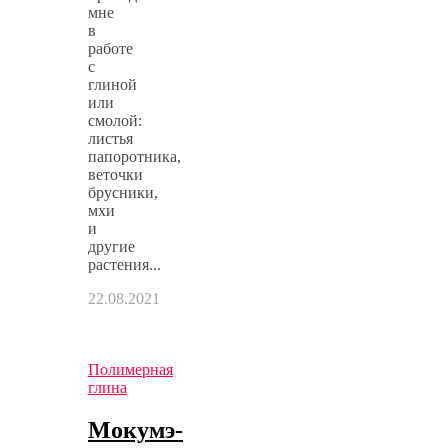
мне
в
работе
с
глиной
или
смолой:
листья
папоротника,
веточки
брусники,
мхи
и
другие
растения...
22.08.2021
Полимерная
глина
Мокумэ-