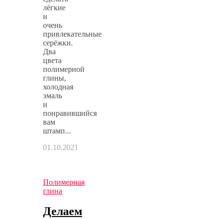
лёгкие
и
очень
привлекательные
серёжки.
Два
цвета
полимерной
глины,
холодная
эмаль
и
понравившийся
вам
штамп...
01.10.2021
Полимерная
глина
Делаем