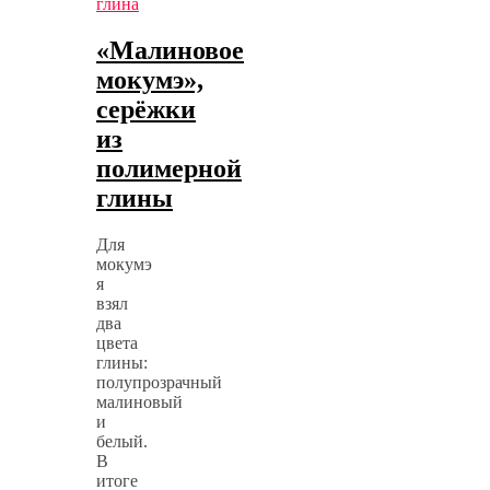
глина
«Малиновое
мокумэ»,
серёжки
из
полимерной
глины
Для
мокумэ
я
взял
два
цвета
глины:
полупрозрачный
малиновый
и
белый.
В
итоге