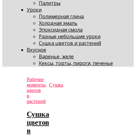
Палитры
Уроки
Полимерная глина
Холодная эмаль
Эпоксидная смола
Разные небольшие уроки
Сушка цветов и растений
Вкусное
Варенье, желе
Кексы, торты, пироги, печенье
Рабочие
моменты
,
Сушка
цветов
и
растений
Сушка
цветов
в