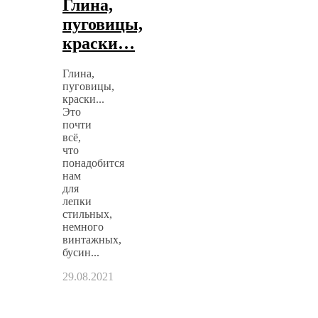
Глина,
пуговицы,
краски…
Глина,
пуговицы,
краски...
Это
почти
всё,
что
понадобится
нам
для
лепки
стильных,
немного
винтажных,
бусин...
29.08.2021