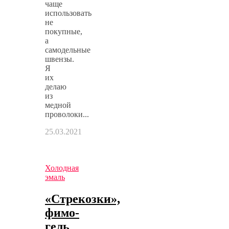
чаще
использовать
не
покупные,
а
самодельные
швензы.
Я
их
делаю
из
медной
проволоки...
25.03.2021
Холодная
эмаль
«Стрекозки»,
фимо-
гель