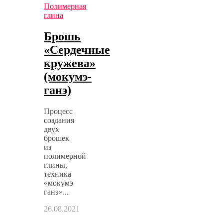
Полимерная
глина
Брошь
«Сердечные
кружева»
(мокумэ-
ганэ)
Процесс
создания
двух
брошек
из
полимерной
глины,
техника
«мокумэ
ганэ»...
26.08.2021