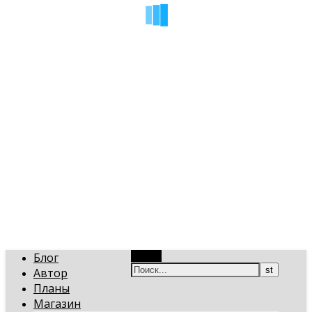
art-gi.ru
Игорь Голинский, уроки творчества
Блог
Поиск
Автор
Планы
Магазин