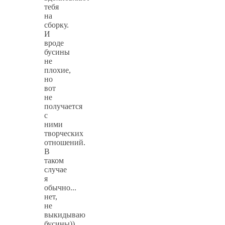
тебя
на
сборку.
И
вроде
бусины
не
плохие,
но
вот
не
получается
с
ними
творческих
отношений.
В
таком
случае
я
обычно...
нет,
не
выкидываю
бусины))