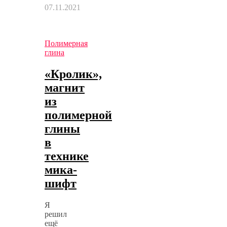
07.11.2021
Полимерная
глина
«Кролик»,
магнит
из
полимерной
глины
в
технике
мика-
шифт
Я
решил
ещё