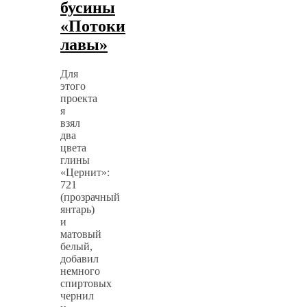
бусины
«Потоки
лавы»
Для
этого
проекта
я
взял
два
цвета
глины
«Цернит»:
721
(прозрачный
янтарь)
и
матовый
белый,
добавил
немного
спиртовых
чернил