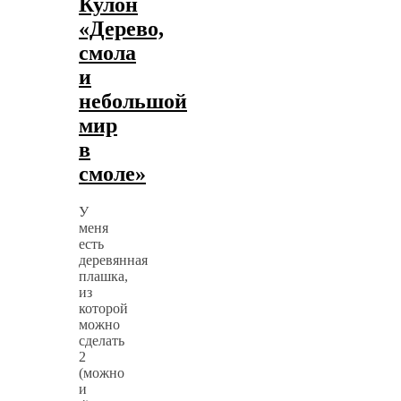
Кулон
«Дерево,
смола
и
небольшой
мир
в
смоле»
У
меня
есть
деревянная
плашка,
из
которой
можно
сделать
2
(можно
и