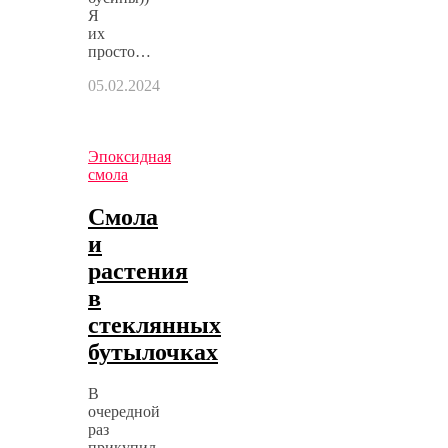
Я
их
просто…
05.02.2024
Эпоксидная
смола
Смола
и
растения
в
стеклянных
бутылочках
В
очередной
раз
прикупил