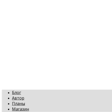
art-gi.ru
Игорь Голинский, уроки творчества
Блог
Автор
Планы
Магазин