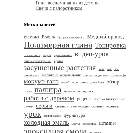
Гипс, воспоминания из детства
Свечи с папоротником
Метки записей
Медный провод
Брошь
PanPastel
Витражные краски
Полимерная глина
Тонировка
видео-урок
бисквитное
вафли
вдохновение
гипс скульптурный
грибы
засушенные растения
кекс
лак
лес
магнит на холодильник
лишайники
масло для дерева
мика-шифт
мокумэ-ганэ
обзор
музей
мхи
новогодняя ёлка
палитра
осень
печенье
полировка
работа с деревом
рецепт
сборка бижутерии
серьги
свечи
силиконовые молды
соляная техника
урок
фурнитура
фотография
холодная эмаль
штампы
цветы
шлифовка
эпоксидная смола
ярмарка