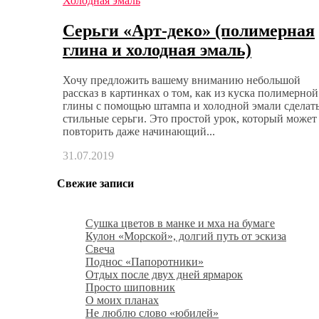
Холодная эмаль
Серьги «Арт-деко» (полимерная
глина и холодная эмаль)
Хочу предложить вашему вниманию небольшой
рассказ в картинках о том, как из куска полимерной
глины с помощью штампа и холодной эмали сделат
стильные серьги. Это простой урок, который может
повторить даже начинающий...
31.07.2019
Свежие записи
Сушка цветов в манке и мха на бумаге
Кулон «Морской», долгий путь от эскиза
Свеча
Поднос «Папоротники»
Отдых после двух дней ярмарок
Просто шиповник
О моих планах
Не люблю слово «юбилей»