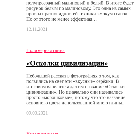
полупрозрачный малиновый и белый. В итоге будет
рисунок белым по малиновому. Это одна из самых
простых разновидностей техники «мокумэ ганэ».
Но от этого не менее эффектная…
12.11.2021
Полимерная глина
«Осколки цивилизации»
Небольшой рассказ в фотографиях о том, как
появились на свет эти «вкусные» серёжки. В
итоговом варианте я дал им название «Осколки
цивилизации». Но изначально они назывались
просто «морошковые», потому что это название
основного цвета использованной мною глины...
09.03.2021