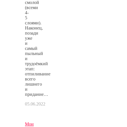
смолой
(всеми
4-
5
слоями).
Наконец,
позади
уже
и
самый
пыльный
и
трудоёмкий
этап:
отпиливание
всего
лишнего
и
придание…
05.06.2022
Мои