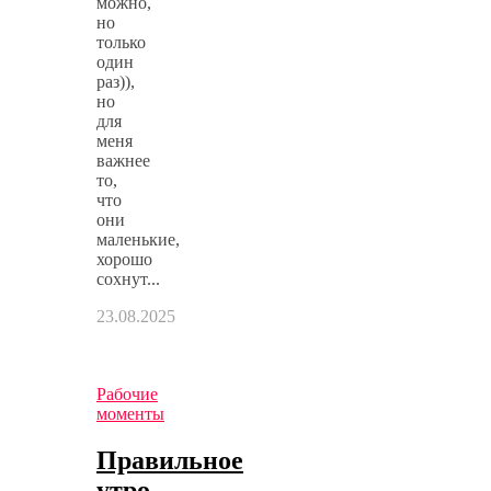
можно,
но
только
один
раз)),
но
для
меня
важнее
то,
что
они
маленькие,
хорошо
сохнут...
23.08.2025
Рабочие
моменты
Правильное
утро…