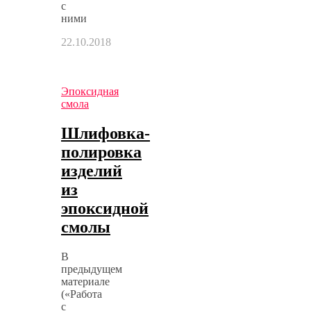
с
ними
22.10.2018
Эпоксидная
смола
Шлифовка-
полировка
изделий
из
эпоксидной
смолы
В
предыдущем
материале
(«Работа
с