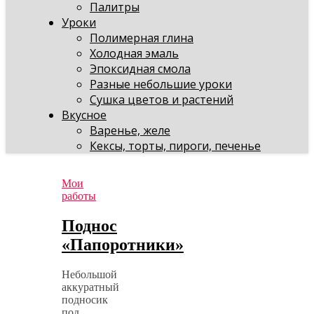
Палитры
Уроки
Полимерная глина
Холодная эмаль
Эпоксидная смола
Разные небольшие уроки
Сушка цветов и растений
Вкусное
Варенье, желе
Кексы, торты, пироги, печенье
Мои
работы
Поднос
«Папоротники»
Небольшой
аккуратный
подносик
под