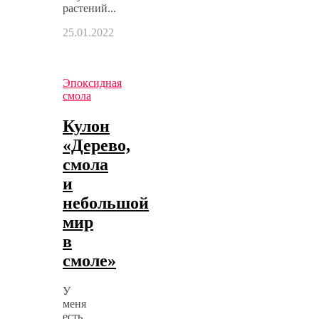
растений...
25.01.2022
Эпоксидная
смола
Кулон
«Дерево,
смола
и
небольшой
мир
в
смоле»
У
меня
есть