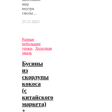
мир
внутри
смолы…
25.11.2021
Разные
небольшие
уроки
,
Холодная
эмаль
Бусины
из
скорлупы
кокоса
(с
китайского
маркета)
+