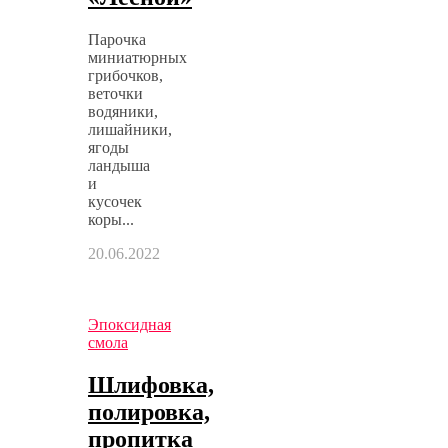
Парочка
миниатюрных
грибочков,
веточки
водяники,
лишайники,
ягоды
ландыша
и
кусочек
коры...
20.06.2022
Эпоксидная
смола
Шлифовка,
полировка,
пропитка