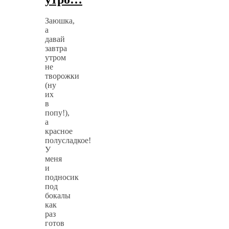
Заюшка,
а
давай
завтра
утром
не
творожки
(ну
их
в
попу!),
а
красное
полусладкое!
У
меня
и
подносик
под
бокалы
как
раз
готов