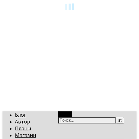
art-gi.ru
Игорь Голинский, уроки творчества
Блог
Поиск
Автор
Планы
Магазин