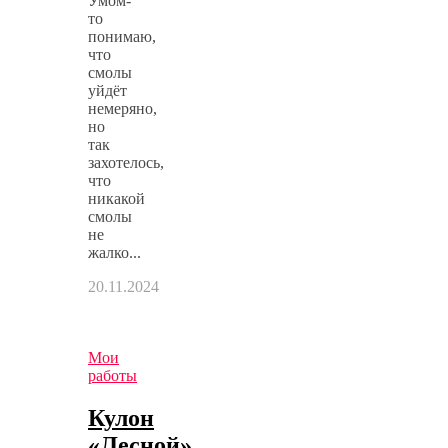
Умом-
то
понимаю,
что
смолы
уйдёт
немеряно,
но
так
захотелось,
что
никакой
смолы
не
жалко...
20.11.2024
Мои
работы
Кулон
«Лесной»