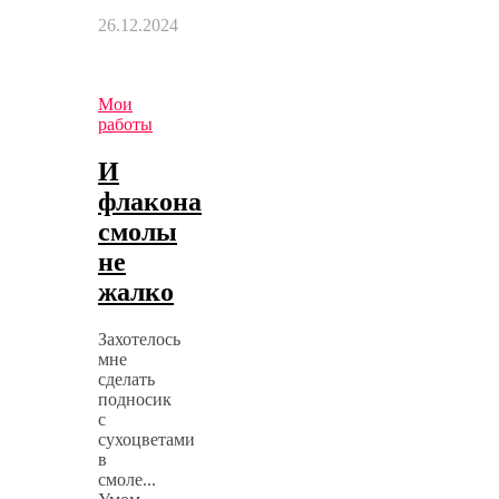
26.12.2024
Мои
работы
И
флакона
смолы
не
жалко
Захотелось
мне
сделать
подносик
с
сухоцветами
в
смоле...