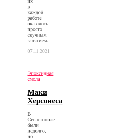
их
в
каждой
работе
оказалось
просто
скучным
занятием.
07.11.2021
Эпоксидная
смола
Маки
Херсонеса
В
Севастополе
были
недолго,
но