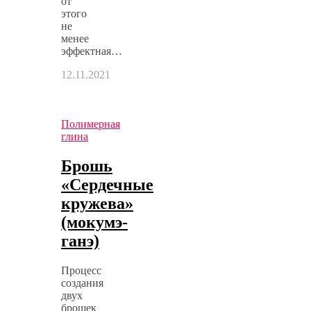
от
этого
не
менее
эффектная…
12.11.2021
Полимерная
глина
Брошь
«Сердечные
кружева»
(мокумэ-
ганэ)
Процесс
создания
двух
брошек