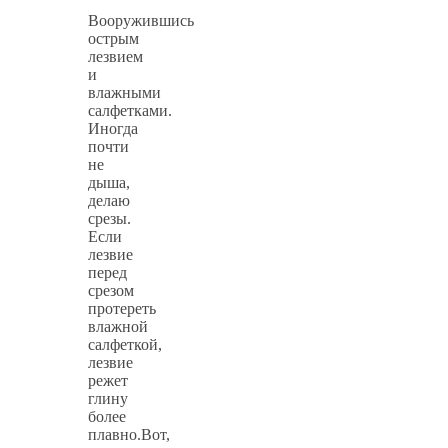
Вооружившись
острым
лезвием
и
влажными
салфетками.
Иногда
почти
не
дыша,
делаю
срезы.
Если
лезвие
перед
срезом
протереть
влажной
салфеткой,
лезвие
режет
глину
более
плавно.Вот,