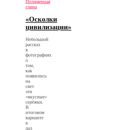
Полимерная
глина
«Осколки
цивилизации»
Небольшой
рассказ
в
фотографиях
о
том,
как
появились
на
свет
эти
«вкусные»
серёжки.
В
итоговом
варианте
я
дал