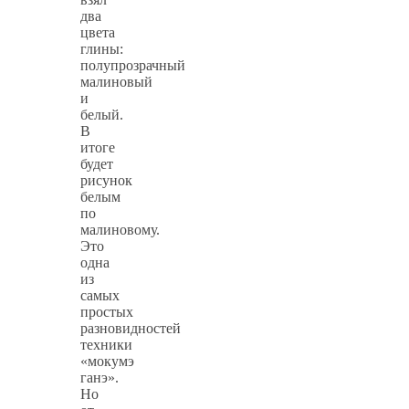
два
цвета
глины:
полупрозрачный
малиновый
и
белый.
В
итоге
будет
рисунок
белым
по
малиновому.
Это
одна
из
самых
простых
разновидностей
техники
«мокумэ
ганэ».
Но