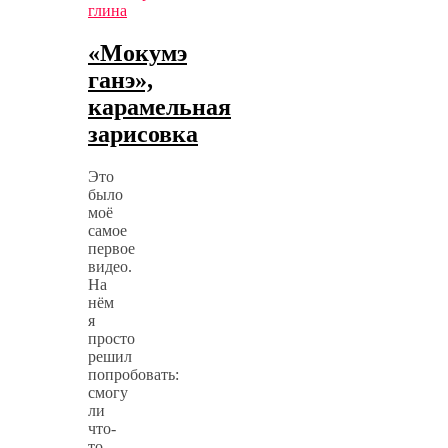
глина
«Мокумэ
ганэ»,
карамельная
зарисовка
Это
было
моё
самое
первое
видео.
На
нём
я
просто
решил
попробовать:
смогу
ли
что-
то