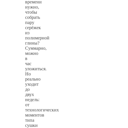
времени
нужно,
чтобы
собрать
пару
серёжек
из
полимерной
глины?
Суммарно,
можно
в
час
уложиться.
Но
реально
уходит
до
двух
недель:
от
технологических
моментов
типа
сушки