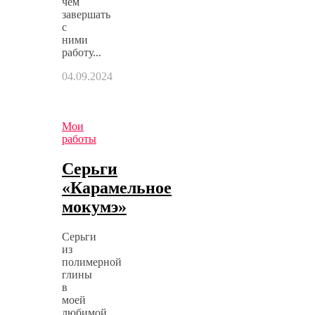
чем
завершать
с
ними
работу...
04.09.2024
Мои
работы
Серьги
«Карамельное
мокумэ»
Серьги
из
полимерной
глины
в
моей
любимой