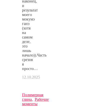
наконец,
и
результат
моего
мокумэ
ганэ
(хотя
на
самом
деле,
это
лишь
начало)).Часть
срезов
я
просто…
12.10.2025
Полимерная
глина
,
Рабочие
моменты