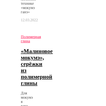
технике
«мокумэ
ганэ»
12.03.2022
Полимерная
глина
«Малиновое
мокумэ»,
серёжки
из
полимерной
глины
Для
мокумэ
я
взял