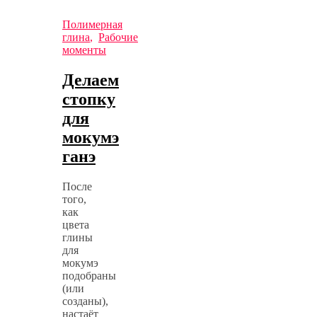
Полимерная
глина
,
Рабочие
моменты
Делаем
стопку
для
мокумэ
ганэ
После
того,
как
цвета
глины
для
мокумэ
подобраны
(или
созданы),
настаёт