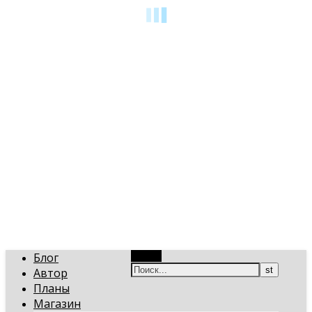
art-gi.ru
Игорь Голинский, уроки творчества
Блог
Поиск
Автор
Планы
Магазин