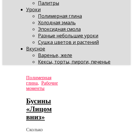
Палитры
Уроки
Полимерная глина
Холодная эмаль
Эпоксидная смола
Разные небольшие уроки
Сушка цветов и растений
Вкусное
Варенье, желе
Кексы, торты, пироги, печенье
Полимерная
глина
,
Рабочие
моменты
Бусины
«Лицом
вниз»
Сколько