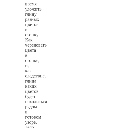
время
уложить
глину
разных
цветов
в
стопку.
Как
чередовать
цвета
в
стопке,
и,
как
следствие,
глина
каких
цветов
будет
находиться
рядом
в
готовом
узоре,
дело