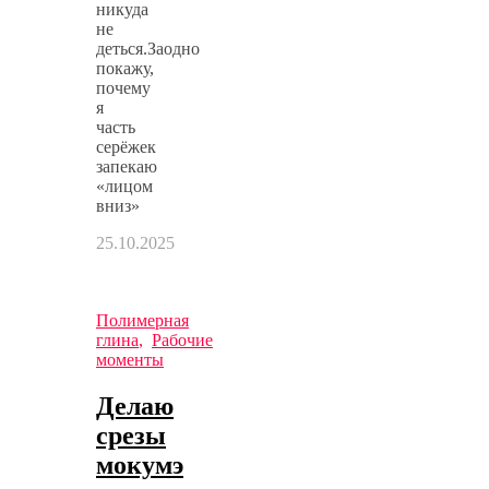
никуда
не
деться.Заодно
покажу,
почему
я
часть
серёжек
запекаю
«лицом
вниз»
25.10.2025
Полимерная
глина
,
Рабочие
моменты
Делаю
срезы
мокумэ