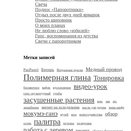
Свеча
Поднос «Папоротники»
Отдых после двух дней ярмарок
Просто шиповник
О моих планах
Не люблю слово «юбилей»
Гипс, воспоминания из детства
Свечи с папоротником
Метки записей
Медный провод
Брошь
PanPastel
Витражные краски
Полимерная глина
Тонировка
видео-урок
бисквитное
вафли
вдохновение
гипс скульптурный
грибы
засушенные растения
кекс
лак
лес
магнит на холодильник
лишайники
масло для дерева
мика-шифт
мокумэ-ганэ
обзор
музей
мхи
новогодняя ёлка
палитра
осень
печенье
полировка
работа с деревом
рецепт
сборка бижутерии