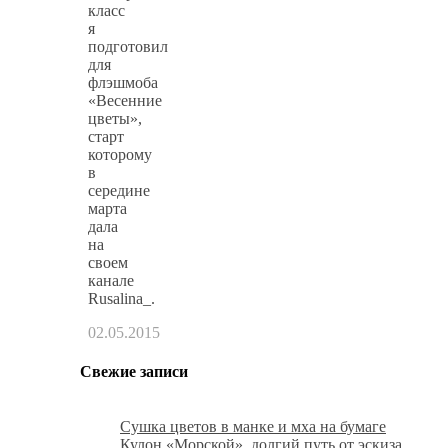
класс
я
подготовил
для
флэшмоба
«Весенние
цветы»,
старт
которому
в
середине
марта
дала
на
своем
канале
Rusalina_.
02.05.2015
Свежие записи
Сушка цветов в манке и мха на бумаге
Кулон «Морской», долгий путь от эскиза