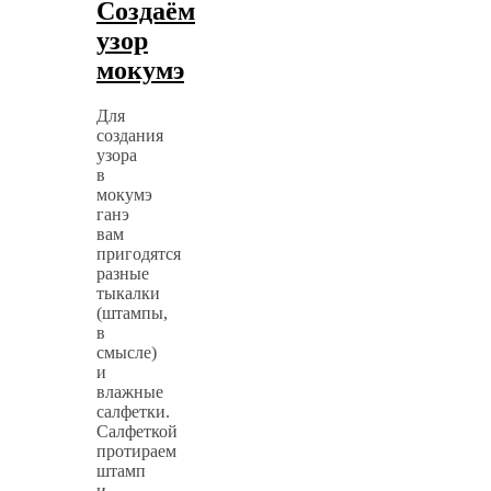
Создаём
узор
мокумэ
Для
создания
узора
в
мокумэ
ганэ
вам
пригодятся
разные
тыкалки
(штампы,
в
смысле)
и
влажные
салфетки.
Салфеткой
протираем
штамп
и