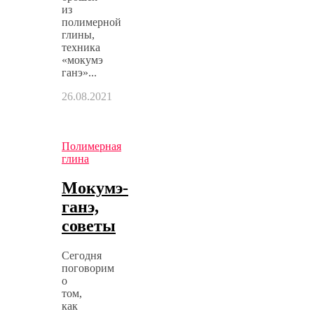
из
полимерной
глины,
техника
«мокумэ
ганэ»...
26.08.2021
Полимерная
глина
Мокумэ-
ганэ,
советы
Сегодня
поговорим
о
том,
как