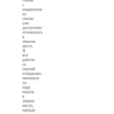
глины
с
покрытием
из
смолы
уже
достаточно
отлежались
в
тёмном
месте.
Я
все
работы
со
смолой
отправляю
минимум
на
пару
недель
в
тёмное
место,
прежде