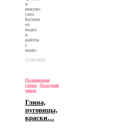
и
мокумэ-
ганэ.
Бусины
из
видео
и
работы
с
ними:
13.09.2021
Полимерная
глина
,
Холодная
эмаль
Глина,
пуговицы,
краски…