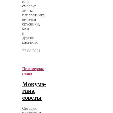
или
смолой:
листья
папоротника,
веточки
брусники,
мхи
и
другие
растения...
22.08.2021
Полимерная
глина
Мокумэ-
ганэ,
советы
Сегодня
поговорим