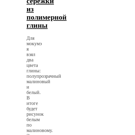
серёжки
из
полимерной
глины
Для
мокумэ
я
взял
два
цвета
глины:
полупрозрачный
малиновый
и
белый.
В
итоге
будет
рисунок
белым
по
малиновому.