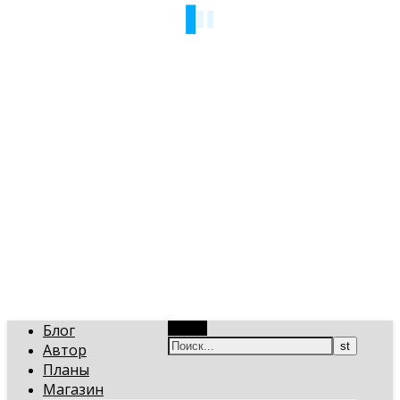
art-gi.ru
Игорь Голинский, уроки творчества
Блог
Поиск
Автор
Планы
Магазин