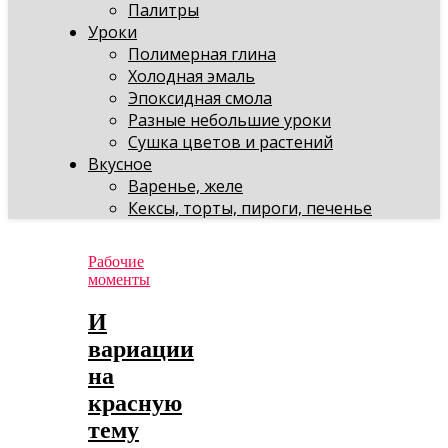
Палитры
Уроки
Полимерная глина
Холодная эмаль
Эпоксидная смола
Разные небольшие уроки
Сушка цветов и растений
Вкусное
Варенье, желе
Кексы, торты, пироги, печенье
Рабочие
моменты
И
вариации
на
красную
тему