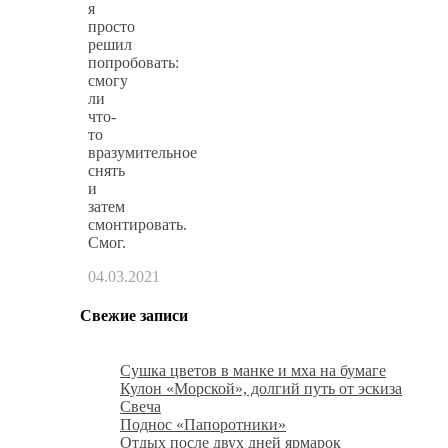
я
просто
решил
попробовать:
смогу
ли
что-
то
вразумительное
снять
и
затем
смонтировать.
Смог.
04.03.2021
Свежие записи
Сушка цветов в манке и мха на бумаге
Кулон «Морской», долгий путь от эскиза
Свеча
Поднос «Папоротники»
Отдых после двух дней ярмарок