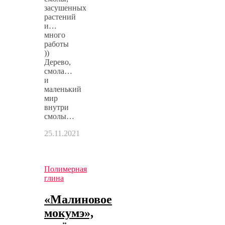
засушенных
растений
и…
много
работы
))
Дерево,
смола…
и
маленький
мир
внутри
смолы…
25.11.2021
Полимерная
глина
«Малиновое
мокумэ»,