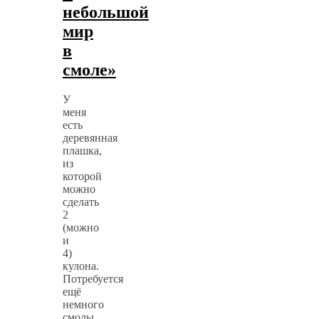
небольшой
мир
в
смоле»
У
меня
есть
деревянная
плашка,
из
которой
можно
сделать
2
(можно
и
4)
кулона.
Потребуется
ещё
немного
смолы,