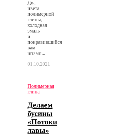
Два
цвета
полимерной
глины,
холодная
эмаль
и
понравившийся
вам
штамп...
01.10.2021
Полимерная
глина
Делаем
бусины
«Потоки
лавы»