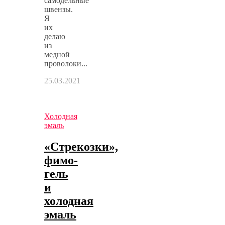
самодельные
швензы.
Я
их
делаю
из
медной
проволоки...
25.03.2021
Холодная
эмаль
«Стрекозки»,
фимо-
гель
и
холодная
эмаль