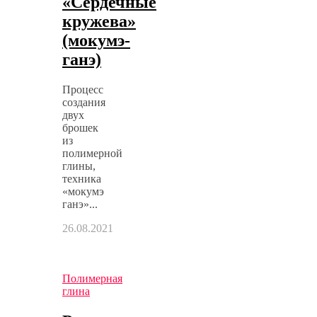
«Сердечные
кружева»
(мокумэ-
ганэ)
Процесс
создания
двух
брошек
из
полимерной
глины,
техника
«мокумэ
ганэ»...
26.08.2021
Полимерная
глина