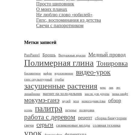
Просто шиповник
О моих планах
Не люблю слово «юбилей»
Гипс, воспоминания из детства
Свечи с папоротником
Метки записей
Медный провод
Брошь
PanPastel
Витражные краски
Полимерная глина
Тонировка
видео-урок
бисквитное
вафли
вдохновение
гипс скульптурный
грибы
засушенные растения
кекс
лак
лес
магнит на холодильник
лишайники
масло для дерева
мика-шифт
мокумэ-ганэ
обзор
музей
мхи
новогодняя ёлка
палитра
осень
печенье
полировка
работа с деревом
рецепт
сборка бижутерии
серьги
свечи
силиконовые молды
соляная техника
урок
фурнитура
фотография