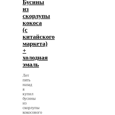
Бусины
из
скорлупы
кокоса
(с
китайского
маркета)
+
холодная
эмаль
Лет
пять
назад
я
купил
бусины
из
скорлупы
кокосового