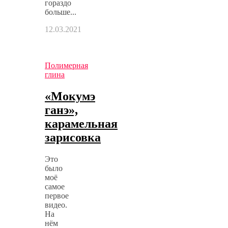
гораздо
больше...
12.03.2021
Полимерная
глина
«Мокумэ
ганэ»,
карамельная
зарисовка
Это
было
моё
самое
первое
видео.
На
нём