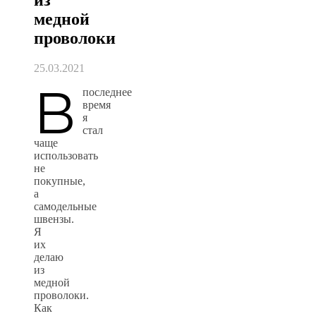
медной
проволоки
25.03.2021
В
последнее
время
я
стал
чаще
использовать
не
покупные,
а
самодельные
швензы.
Я
их
делаю
из
медной
проволоки.
Как