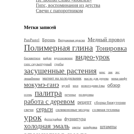
Гипс, воспоминания из детства
Свечи с папоротником
Метки записей
Медный провод
Брошь
PanPastel
Витражные краски
Полимерная глина
Тонировка
видео-урок
бисквитное
вафли
вдохновение
гипс скульптурный
грибы
засушенные растения
кекс
лак
лес
магнит на холодильник
лишайники
масло для дерева
мика-шифт
мокумэ-ганэ
обзор
музей
мхи
новогодняя ёлка
палитра
осень
печенье
полировка
работа с деревом
рецепт
сборка бижутерии
серьги
свечи
силиконовые молды
соляная техника
урок
фурнитура
фотография
холодная эмаль
штампы
цветы
шлифовка