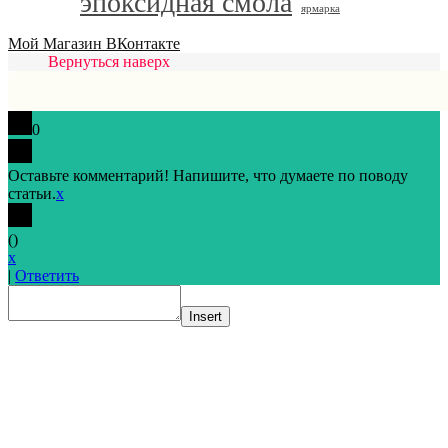
эпоксидная смола
ярмарка
Мой Магазин ВКонтакте
Вернуться наверх
0
Оставьте комментарий! Напишите, что думаете по поводу
статьи.
x
(
)
x
|
Ответить
Insert