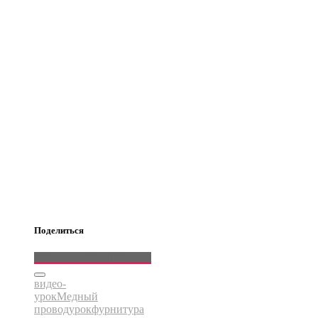
Поделиться
ВКонтакте
Email
Pinterest
видео-
урок
Медный
провод
урок
фурнитура