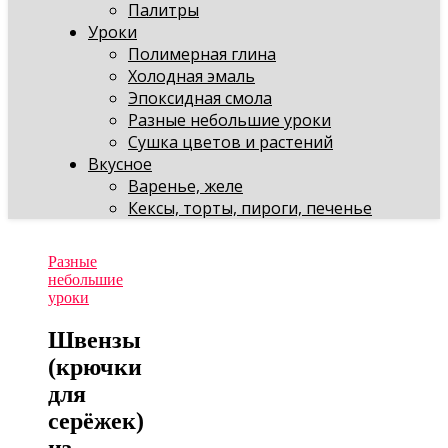
Палитры
Уроки
Полимерная глина
Холодная эмаль
Эпоксидная смола
Разные небольшие уроки
Сушка цветов и растений
Вкусное
Варенье, желе
Кексы, торты, пироги, печенье
Разные
небольшие
уроки
Швензы
(крючки
для
серёжек)
из