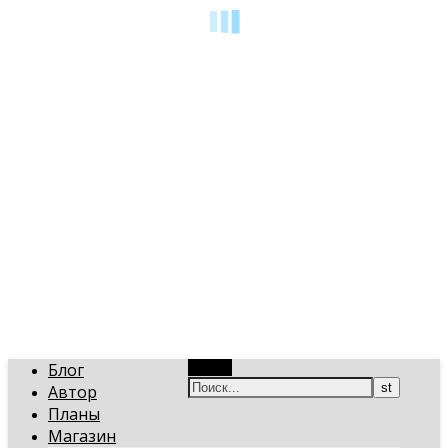
art-gi.ru
Игорь Голинский, уроки творчества
Блог
Поиск
Автор
Планы
Магазин