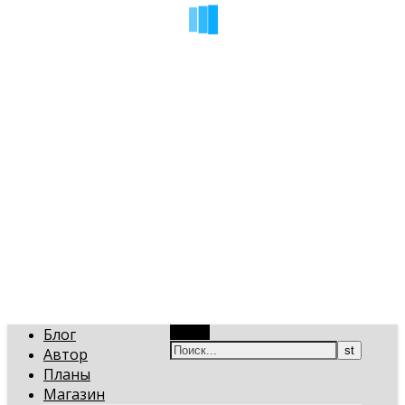
art-gi.ru
Игорь Голинский, уроки творчества
Блог
Поиск
Автор
Планы
Магазин