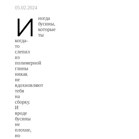
05.02.2024
И
ногда
бусины,
которые
ты
когда-
то
слепил
из
полимерной
глины
никак
не
вдохновляют
тебя
на
сборку.
И
вроде
бусины
не
плохие,
но