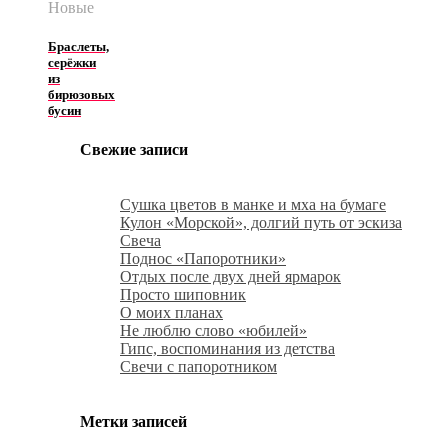
Новые
Браслеты,
серёжки
из
бирюзовых
бусин
Свежие записи
Сушка цветов в манке и мха на бумаге
Кулон «Морской», долгий путь от эскиза
Свеча
Поднос «Папоротники»
Отдых после двух дней ярмарок
Просто шиповник
О моих планах
Не люблю слово «юбилей»
Гипс, воспоминания из детства
Свечи с папоротником
Метки записей