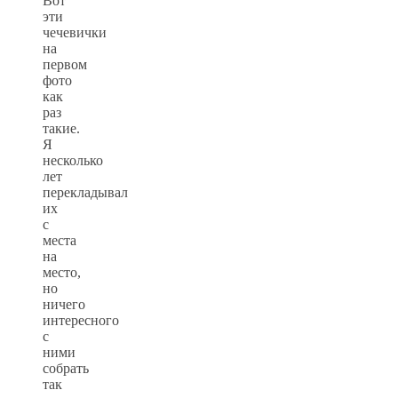
Вот
эти
чечевички
на
первом
фото
как
раз
такие.
Я
несколько
лет
перекладывал
их
с
места
на
место,
но
ничего
интересного
с
ними
собрать
так