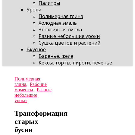
Палитры
Уроки
Полимерная глина
Холодная эмаль
Эпоксидная смола
Разные небольшие уроки
Сушка цветов и растений
Вкусное
Варенье, желе
Кексы, торты, пироги, печенье
Полимерная
глина
,
Рабочие
моменты
,
Разные
небольшие
уроки
Трансформация
старых
бусин