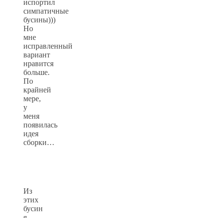
испортил
симпатичные
бусины)))
Но
мне
исправленный
вариант
нравится
больше.
По
крайней
мере,
у
меня
появилась
идея
сборки…
Из
этих
бусин
я