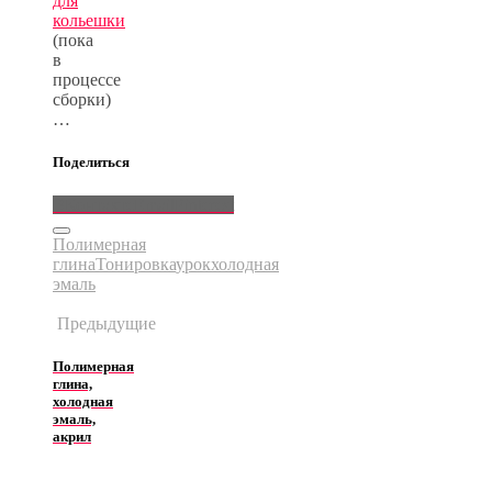
для
кольешки
(пока
в
процессе
сборки)
…
Поделиться
ВКонтакте
Email
Pinterest
Полимерная
глина
Тонировка
урок
холодная
эмаль
Предыдущие
Полимерная
глина,
холодная
эмаль,
акрил