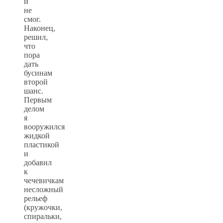
и
не
смог.
Наконец,
решил,
что
пора
дать
бусинам
второй
шанс.
Первым
делом
я
вооружился
жидкой
пластикой
и
добавил
к
чечевичкам
несложный
рельеф
(кружочки,
спиральки,