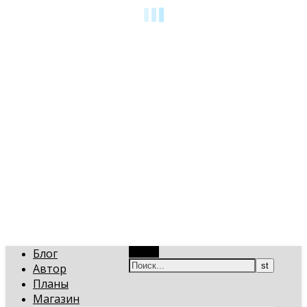
art-gi.ru
Игорь Голинский, уроки творчества
Блог
Поиск
Автор
Планы
Магазин