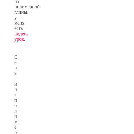
из
полимерной
глины,
у
меня
есть
видео-
урок
.
С
е
р
ь
г
и
и
з
п
о
л
и
м
е
р