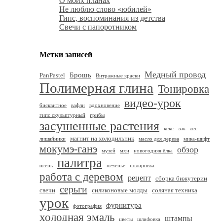
О моих планах
Не люблю слово «юбилей»
Гипс, воспоминания из детства
Свечи с папоротником
Метки записей
Медный провод
Брошь
PanPastel
Витражные краски
Полимерная глина
Тонировка
видео-урок
бисквитное
вафли
вдохновение
гипс скульптурный
грибы
засушенные растения
кекс
лак
лес
магнит на холодильник
лишайники
масло для дерева
мика-шифт
мокумэ-ганэ
обзор
музей
мхи
новогодняя ёлка
палитра
осень
печенье
полировка
работа с деревом
рецепт
сборка бижутерии
серьги
свечи
силиконовые молды
соляная техника
урок
фурнитура
фотография
холодная эмаль
штампы
цветы
шлифовка