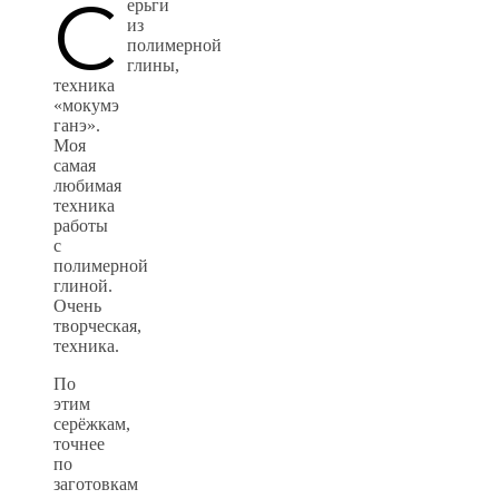
С
ерьги
из
полимерной
глины,
техника
«мокумэ
ганэ».
Моя
самая
любимая
техника
работы
с
полимерной
глиной.
Очень
творческая,
техника.
По
этим
серёжкам,
точнее
по
заготовкам