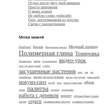
Отдых после двух дней ярмарок
Просто шиповник
О моих планах
Не люблю слово «юбилей»
Гипс, воспоминания из детства
Свечи с папоротником
Метки записей
Медный провод
Брошь
PanPastel
Витражные краски
Полимерная глина
Тонировка
видео-урок
бисквитное
вафли
вдохновение
гипс скульптурный
грибы
засушенные растения
кекс
лак
лес
магнит на холодильник
лишайники
масло для дерева
мика-шифт
мокумэ-ганэ
обзор
музей
мхи
новогодняя ёлка
палитра
осень
печенье
полировка
работа с деревом
рецепт
сборка бижутерии
серьги
свечи
силиконовые молды
соляная техника