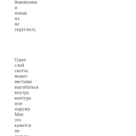
боковушки
и
никак
их
не
скруглил).
Один
слой
скотча
может
местами
выгибаться
внутрь
контура
или
наружу.
Мне
это
кажется
не