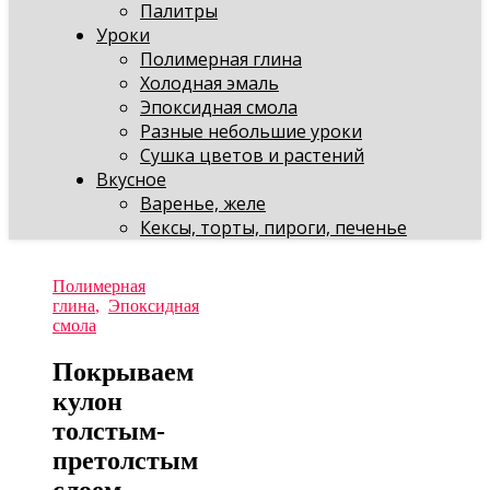
Палитры
Уроки
Полимерная глина
Холодная эмаль
Эпоксидная смола
Разные небольшие уроки
Сушка цветов и растений
Вкусное
Варенье, желе
Кексы, торты, пироги, печенье
Полимерная
глина
,
Эпоксидная
смола
Покрываем
кулон
толстым-
претолстым
слоем