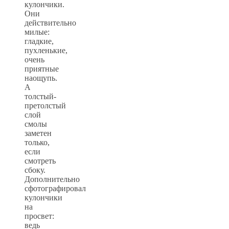
кулончики.
Они
действительно
милые:
гладкие,
пухленькие,
очень
приятные
наощупь.
А
толстый-
претолстый
слой
смолы
заметен
только,
если
смотреть
сбоку.
Дополнительно
сфотографировал
кулончики
на
просвет:
ведь