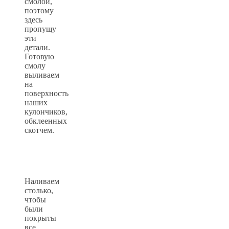
смолой,
поэтому
здесь
пропущу
эти
детали.
Готовую
смолу
выливаем
на
поверхность
наших
кулончиков,
обклеенных
скотчем.
Наливаем
столько,
чтобы
были
покрыты
все