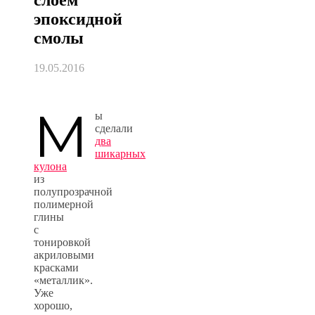
эпоксидной
смолы
19.05.2016
М
ы
сделали
два
шикарных
кулона
из
полупрозрачной
полимерной
глины
с
тонировкой
акриловыми
красками
«металлик».
Уже
хорошо,