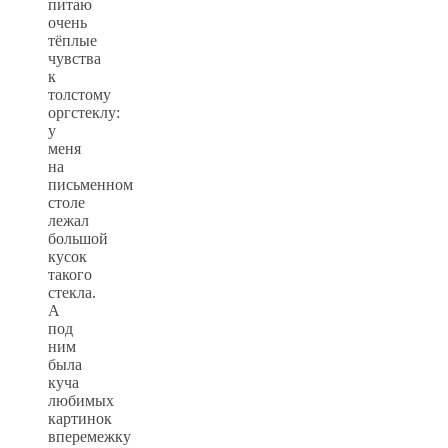
питаю
очень
тёплые
чувства
к
толстому
оргстеклу:
у
меня
на
письменном
столе
лежал
большой
кусок
такого
стекла.
А
под
ним
была
куча
любимых
картинок
вперемежку