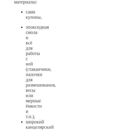
материалы:
сами
кулоны,
эпоксидная
смола
и
всё
для
работы
с
ней
(стаканчики,
палочки
для
размешивания,
весы
или
мерные
ёмкости
и
т.п.),
широкий
канцелярский