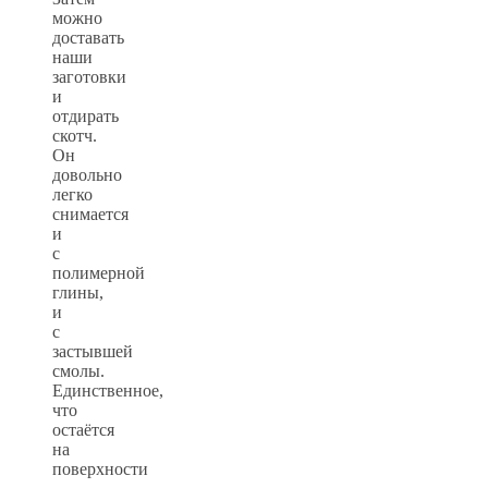
можно
доставать
наши
заготовки
и
отдирать
скотч.
Он
довольно
легко
снимается
и
с
полимерной
глины,
и
с
застывшей
смолы.
Единственное,
что
остаётся
на
поверхности