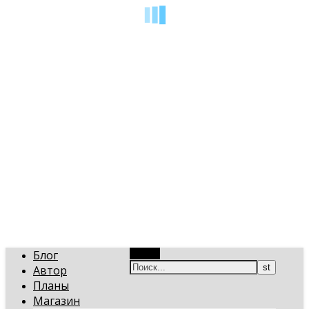
art-gi.ru
Игорь Голинский, уроки творчества
Блог
Поиск
Автор
Планы
Магазин