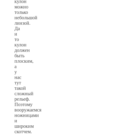
кулон
можно
только
небольшой
линзой.
Да
и
то
кулон
должен
быть
плоским,
а
у
нас
тут
такой
сложный
рельеф.
Поэтому
вооружаемся
ножницами
и
широким
скотчем.