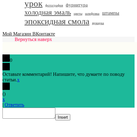
урок
фурнитура
фотография
холодная эмаль
штампы
цветы
шлифовка
эпоксидная смола
ярмарка
Мой Магазин ВКонтакте
Вернуться наверх
0
Оставьте комментарий! Напишите, что думаете по поводу
статьи.
x
(
)
x
|
Ответить
Insert