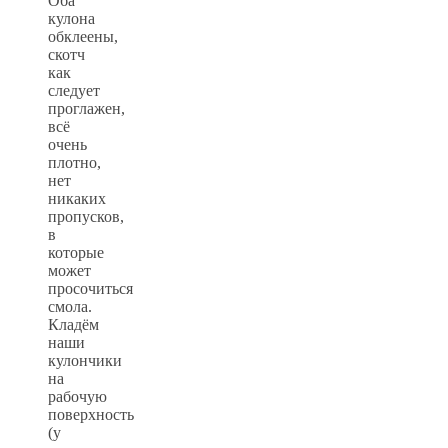
Оба
кулона
обклеены,
скотч
как
следует
проглажен,
всё
очень
плотно,
нет
никаких
пропусков,
в
которые
может
просочиться
смола.
Кладём
наши
кулончики
на
рабочую
поверхность
(у