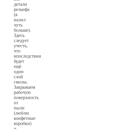
детали
рельефа
(я
налил
чуть
больше).
Здесь
следует
учесть,
что
впоследствии
будет
ещё
один
слой
смолы.
Закрываем
рабочую
поверхность
от
пыли
(люблю
конфетные
коробки)
и