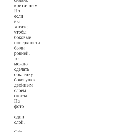
сильно
критичным.
Но
если
вы
хотите,
чтобы
боковые
поверхности
были
ровней,
то
можно
сделать
обклейку
боковушек
двойным
слоем
скотча.
На
фото
–
один
слой.