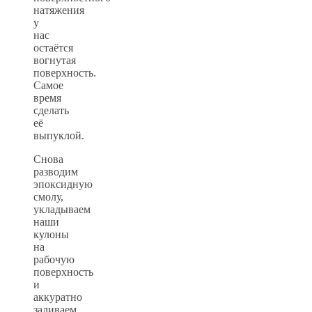
натяжения
у
нас
остаётся
вогнутая
поверхность.
Самое
время
сделать
её
выпуклой.
Снова
разводим
эпоксидную
смолу,
укладываем
наши
кулоны
на
рабочую
поверхность
и
аккуратно
заливаем