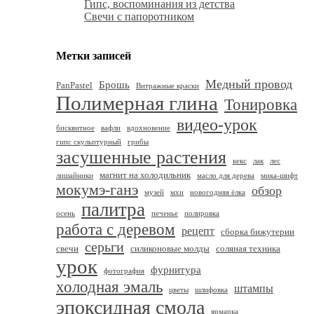
Гипс, воспоминания из детства
Свечи с папоротником
Метки записей
Медный провод
Брошь
PanPastel
Витражные краски
Полимерная глина
Тонировка
видео-урок
бисквитное
вафли
вдохновение
гипс скульптурный
грибы
засушенные растения
кекс
лак
лес
магнит на холодильник
лишайники
масло для дерева
мика-шифт
мокумэ-ганэ
обзор
музей
мхи
новогодняя ёлка
палитра
осень
печенье
полировка
работа с деревом
рецепт
сборка бижутерии
серьги
свечи
силиконовые молды
соляная техника
урок
фурнитура
фотография
холодная эмаль
штампы
цветы
шлифовка
эпоксидная смола
ярмарка