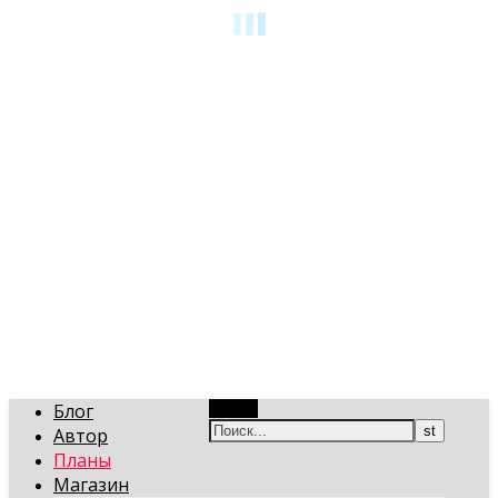
art-gi.ru
Игорь Голинский, уроки творчества
Блог
Поиск
Автор
Планы
Магазин