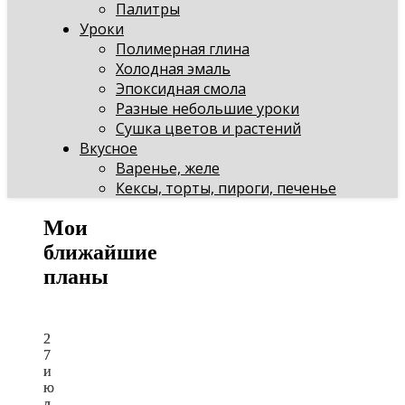
Палитры
Уроки
Полимерная глина
Холодная эмаль
Эпоксидная смола
Разные небольшие уроки
Сушка цветов и растений
Вкусное
Варенье, желе
Кексы, торты, пироги, печенье
Мои
ближайшие
планы
2
2
7
7
и
и
ю
ю
л
л