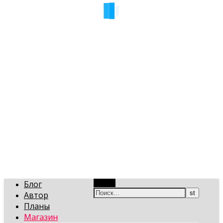
art-gi.ru
Игорь Голинский, уроки творчества
Блог
Поиск
Автор
Планы
Магазин