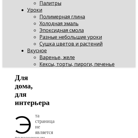
Палитры
Уроки
Полимерная глина
Холодная эмаль
Эпоксидная смола
Разные небольшие уроки
Сушка цветов и растений
Вкусное
Варенье, желе
Кексы, торты, пироги, печенье
Для
дома,
для
интерьера
Э
та
страница
не
является
полноценным