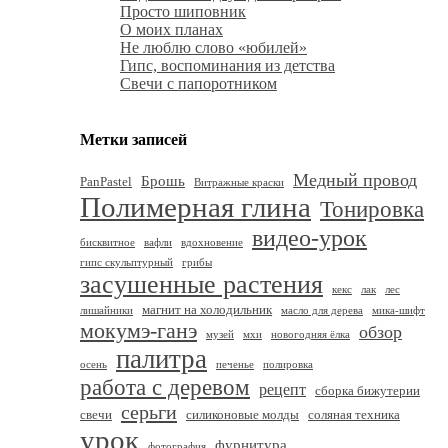
Просто шиповник
О моих планах
Не люблю слово «юбилей»
Гипс, воспоминания из детства
Свечи с папоротником
Метки записей
Медный провод
Брошь
PanPastel
Витражные краски
Полимерная глина
Тонировка
видео-урок
бисквитное
вафли
вдохновение
гипс скульптурный
грибы
засушенные растения
кекс
лак
лес
магнит на холодильник
лишайники
масло для дерева
мика-шифт
мокумэ-ганэ
обзор
музей
мхи
новогодняя ёлка
палитра
осень
печенье
полировка
работа с деревом
рецепт
сборка бижутерии
серьги
свечи
силиконовые молды
соляная техника
урок
фурнитура
фотография