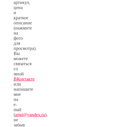
артикул,
цена
и
краткое
описание
(нажмите
на
фото
для
просмотра).
Вы
можете
связаться
со
мной
ВКонтакте
или
напишите
мне
на
e-
mail
(
artgi@yandex.ru
),
не
забыв