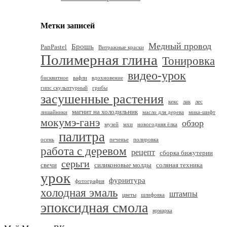
Метки записей
Медный провод
Брошь
PanPastel
Витражные краски
Полимерная глина
Тонировка
видео-урок
бисквитное
вафли
вдохновение
гипс скульптурный
грибы
засушенные растения
кекс
лак
лес
магнит на холодильник
лишайники
масло для дерева
мика-шифт
мокумэ-ганэ
обзор
музей
мхи
новогодняя ёлка
палитра
осень
печенье
полировка
работа с деревом
рецепт
сборка бижутерии
серьги
свечи
силиконовые молды
соляная техника
урок
фурнитура
фотография
холодная эмаль
штампы
цветы
шлифовка
эпоксидная смола
ярмарка