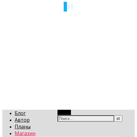
art-gi.ru
Игорь Голинский, уроки творчества
Блог
Поиск
Автор
Планы
Магазин