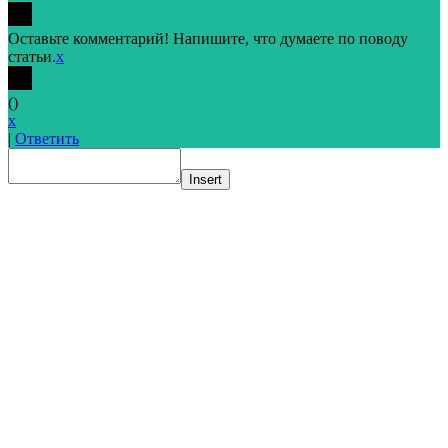
Оставьте комментарий! Напишите, что думаете по поводу
статьи.
x
(
)
x
|
Ответить
Insert