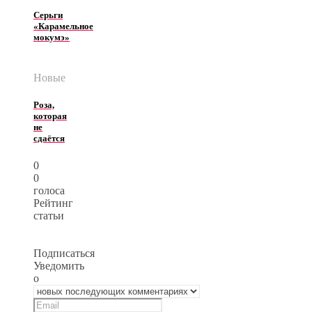
Серьги
«Карамельное
мокумэ»
Новые
Роза,
которая
не
сдаётся
0
0
голоса
Рейтинг
статьи
Подписаться
Уведомить
о