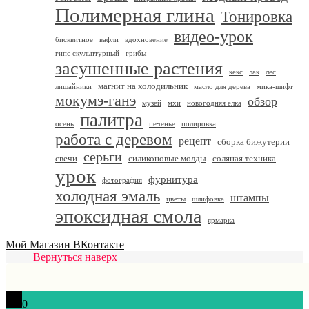
Полимерная глина
Тонировка
видео-урок
бисквитное
вафли
вдохновение
гипс скульптурный
грибы
засушенные растения
кекс
лак
лес
магнит на холодильник
лишайники
масло для дерева
мика-шифт
мокумэ-ганэ
обзор
музей
мхи
новогодняя ёлка
палитра
осень
печенье
полировка
работа с деревом
рецепт
сборка бижутерии
серьги
свечи
силиконовые молды
соляная техника
урок
фурнитура
фотография
холодная эмаль
штампы
цветы
шлифовка
эпоксидная смола
ярмарка
Мой Магазин ВКонтакте
Вернуться наверх
0