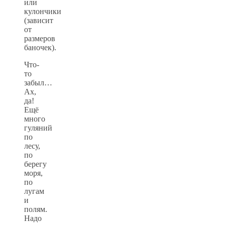
или
кулончики
(зависит
от
размеров
баночек).
Что-
то
забыл…
Ах,
да!
Ещё
много
гуляний
по
лесу,
по
берегу
моря,
по
лугам
и
полям.
Надо