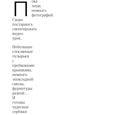
П
ока
лишь
немного
фотографий.
Скоро
постараюсь
смонтировать
видео-
урок.
Небольшие
стеклянные
пузырьки
с
пробковыми
крышками,
немного
эпоксидной
смолы,
фурнитуры
разной…
И
готовы
чудесные
серёжки