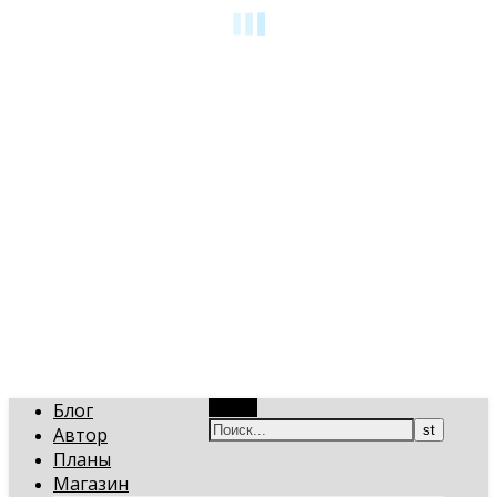
art-gi.ru
Игорь Голинский, уроки творчества
Блог
Поиск
Автор
Планы
Магазин