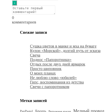
0
комментариев
Свежие записи
Сушка цветов в манке и мха на бумаге
Кулон «Морской», долгий путь от эскиза
Свеча
Поднос «Папоротники»
Отдых после двух дней ярмарок
Просто шиповник
О моих планах
Не люблю слово «юбилей»
Гипс, воспоминания из детства
Свечи с папоротником
Метки записей
Медный провод
Брошь
PanPastel
Витражные краски