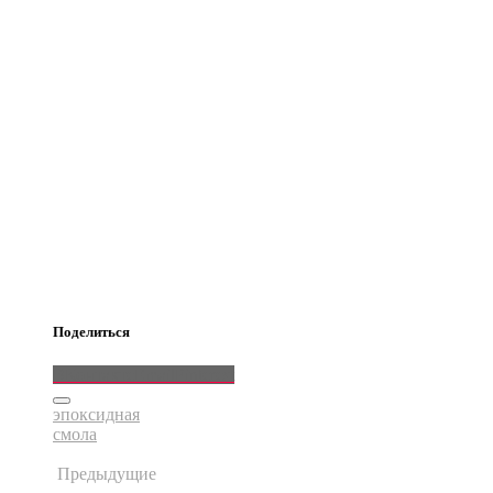
Поделиться
ВКонтакте
Email
Pinterest
эпоксидная
смола
Предыдущие