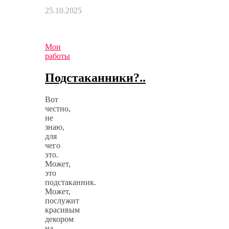
25.10.2025
Мои
работы
Подстаканники?..
Вот
честно,
не
знаю,
для
чего
это.
Может,
это
подстаканник.
Может,
послужит
красивым
декором
на