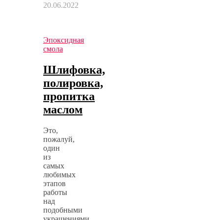
20.06.2022
Эпоксидная
смола
Шлифовка,
полировка,
пропитка
маслом
Это,
пожалуй,
один
из
самых
любимых
этапов
работы
над
подобными
украшениями.