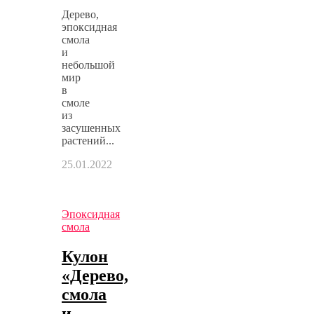
Дерево,
эпоксидная
смола
и
небольшой
мир
в
смоле
из
засушенных
растений...
25.01.2022
Эпоксидная
смола
Кулон
«Дерево,
смола
и