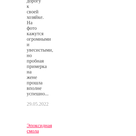
дорогу
к
своей
хозяйке.
На
фото
кажутся
огромными
и
увесистыми,
но
пробная
примерка
на
жене
прошла
вполне
успешно...
29.05.2022
Эпоксидная
смола