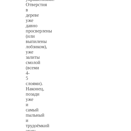
Отверстия
в
дереве
уже
давно
просверлены
(или
выпилены
лобзиком),
уже
залиты
смолой
(всеми
4-
5
слоями).
Наконец,
позади
уже
и
самый
пыльный
и
трудоёмкий
этап: