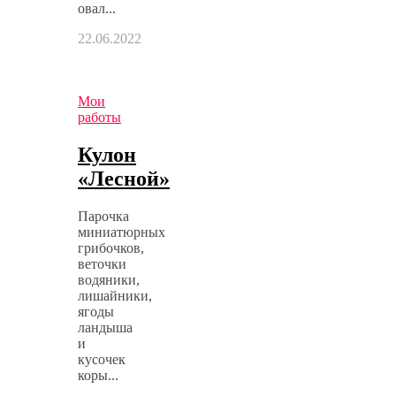
овал...
22.06.2022
Мои
работы
Кулон
«Лесной»
Парочка
миниатюрных
грибочков,
веточки
водяники,
лишайники,
ягоды
ландыша
и
кусочек
коры...