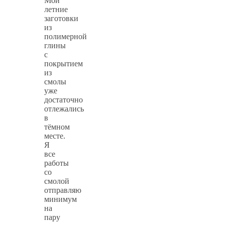
Мои
летние
заготовки
из
полимерной
глины
с
покрытием
из
смолы
уже
достаточно
отлежались
в
тёмном
месте.
Я
все
работы
со
смолой
отправляю
минимум
на
пару