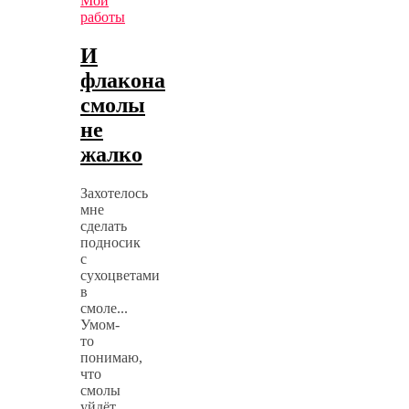
Мои
работы
И
флакона
смолы
не
жалко
Захотелось
мне
сделать
подносик
с
сухоцветами
в
смоле...
Умом-
то
понимаю,
что
смолы
уйдёт