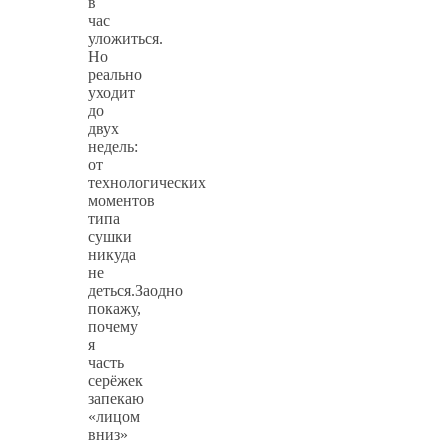
в
час
уложиться.
Но
реально
уходит
до
двух
недель:
от
технологических
моментов
типа
сушки
никуда
не
деться.Заодно
покажу,
почему
я
часть
серёжек
запекаю
«лицом
вниз»