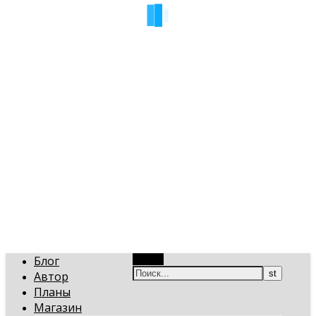
art-gi.ru
Игорь Голинский, уроки творчества
Блог
Поиск
Автор
Планы
Магазин