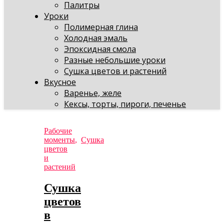
Палитры
Уроки
Полимерная глина
Холодная эмаль
Эпоксидная смола
Разные небольшие уроки
Сушка цветов и растений
Вкусное
Варенье, желе
Кексы, торты, пироги, печенье
Рабочие
моменты
,
Сушка
цветов
и
растений
Сушка
цветов
в