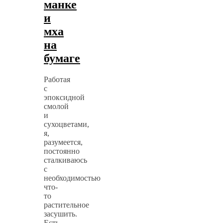
манке
и
мха
на
бумаге
Работая
с
эпоксидной
смолой
и
сухоцветами,
я,
разумеется,
постоянно
сталкиваюсь
с
необходимостью
что-
то
растительное
засушить.
Есть