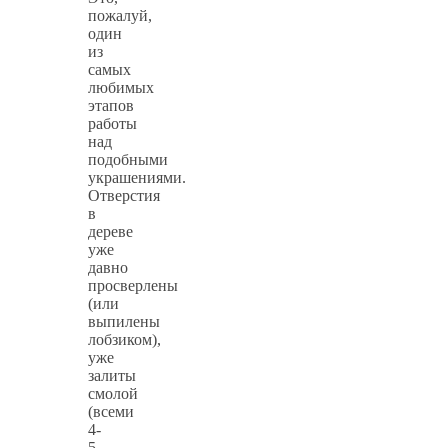
пожалуй,
один
из
самых
любимых
этапов
работы
над
подобными
украшениями.
Отверстия
в
дереве
уже
давно
просверлены
(или
выпилены
лобзиком),
уже
залиты
смолой
(всеми
4-
5