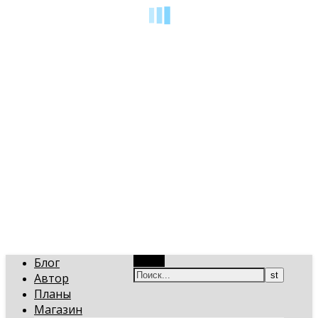
art-gi.ru
Игорь Голинский, уроки творчества
Блог
Поиск
Автор
Планы
Магазин