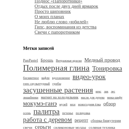
Поднос «Папоротники»
Отдых после двух дней ярмарок
Просто шиповник
О моих планах
Не люблю слово «юбилей»
Гипс, воспоминания из детства
Свечи с папоротником
Метки записей
Медный провод
Брошь
PanPastel
Витражные краски
Полимерная глина
Тонировка
видео-урок
бисквитное
вафли
вдохновение
гипс скульптурный
грибы
засушенные растения
кекс
лак
лес
магнит на холодильник
лишайники
масло для дерева
мика-шифт
мокумэ-ганэ
обзор
музей
мхи
новогодняя ёлка
палитра
осень
печенье
полировка
работа с деревом
рецепт
сборка бижутерии
серьги
свечи
силиконовые молды
соляная техника