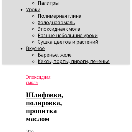
Палитры
Уроки
Полимерная глина
Холодная эмаль
Эпоксидная смола
Разные небольшие уроки
Сушка цветов и растений
Вкусное
Варенье, желе
Кексы, торты, пироги, печенье
Эпоксидная
смола
Шлифовка,
полировка,
пропитка
маслом
Это,