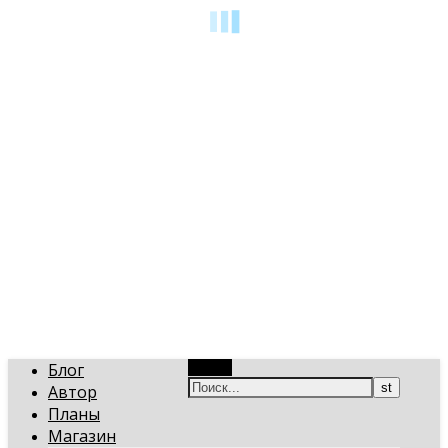
art-gi.ru
Игорь Голинский, уроки творчества
Блог
Поиск
Автор
Планы
Магазин