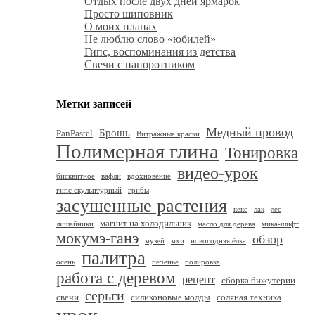
Отдых после двух дней ярмарок
Просто шиповник
О моих планах
Не люблю слово «юбилей»
Гипс, воспоминания из детства
Свечи с папоротником
Метки записей
Медный провод
Брошь
PanPastel
Витражные краски
Полимерная глина
Тонировка
видео-урок
бисквитное
вафли
вдохновение
гипс скульптурный
грибы
засушенные растения
кекс
лак
лес
магнит на холодильник
лишайники
масло для дерева
мика-шифт
мокумэ-ганэ
обзор
музей
мхи
новогодняя ёлка
палитра
осень
печенье
полировка
работа с деревом
рецепт
сборка бижутерии
серьги
свечи
силиконовые молды
соляная техника
урок