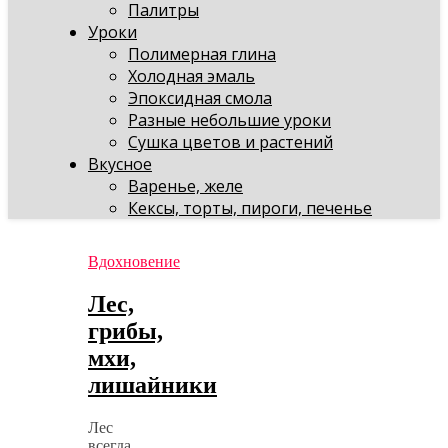
Палитры
Уроки
Полимерная глина
Холодная эмаль
Эпоксидная смола
Разные небольшие уроки
Сушка цветов и растений
Вкусное
Варенье, желе
Кексы, торты, пироги, печенье
Вдохновение
Лес,
грибы,
мхи,
лишайники
Лес
всегда