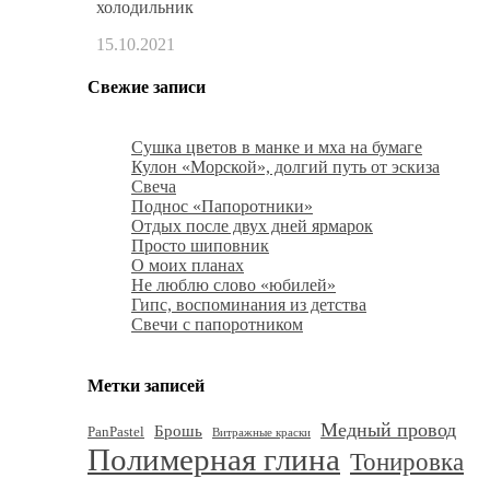
холодильник
15.10.2021
Свежие записи
Сушка цветов в манке и мха на бумаге
Кулон «Морской», долгий путь от эскиза
Свеча
Поднос «Папоротники»
Отдых после двух дней ярмарок
Просто шиповник
О моих планах
Не люблю слово «юбилей»
Гипс, воспоминания из детства
Свечи с папоротником
Метки записей
Медный провод
Брошь
PanPastel
Витражные краски
Полимерная глина
Тонировка