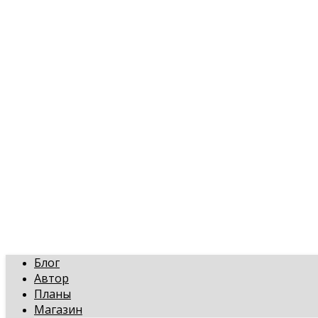
art-gi.ru
Игорь Голинский, уроки творчества
Блог
Автор
Планы
Магазин