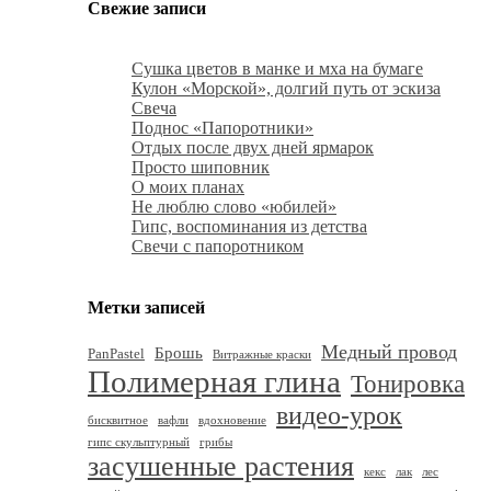
Свежие записи
Сушка цветов в манке и мха на бумаге
Кулон «Морской», долгий путь от эскиза
Свеча
Поднос «Папоротники»
Отдых после двух дней ярмарок
Просто шиповник
О моих планах
Не люблю слово «юбилей»
Гипс, воспоминания из детства
Свечи с папоротником
Метки записей
Медный провод
Брошь
PanPastel
Витражные краски
Полимерная глина
Тонировка
видео-урок
бисквитное
вафли
вдохновение
гипс скульптурный
грибы
засушенные растения
кекс
лак
лес