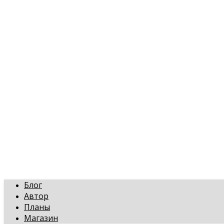
art-gi.ru
Игорь Голинский, уроки творчества
Блог
Автор
Планы
Магазин