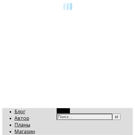
art-gi.ru
Игорь Голинский, уроки творчества
Блог
Поиск
Автор
Планы
Магазин