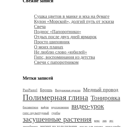
Свежие записи
Сушка цветов в манке и мха на бумаге
Кулон «Морской», долгий путь от эскиза
Свеча
Поднос «Папоротники»
Отдых после двух дней ярмарок
Просто шиповник
О моих планах
Не люблю слово «юбилей»
Гипс, воспоминания из детства
Свечи с папоротником
Метки записей
Медный провод
Брошь
PanPastel
Витражные краски
Полимерная глина
Тонировка
видео-урок
бисквитное
вафли
вдохновение
гипс скульптурный
грибы
засушенные растения
кекс
лак
лес
магнит на холодильник
лишайники
масло для дерева
мика-шифт