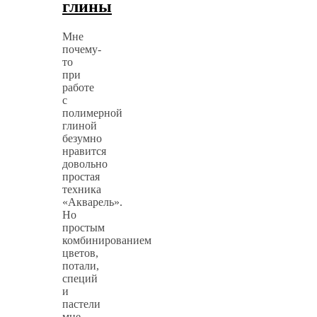
глины
Мне
почему-
то
при
работе
с
полимерной
глиной
безумно
нравится
довольно
простая
техника
«Акварель».
Но
простым
комбинированием
цветов,
потали,
специй
и
пастели
мне