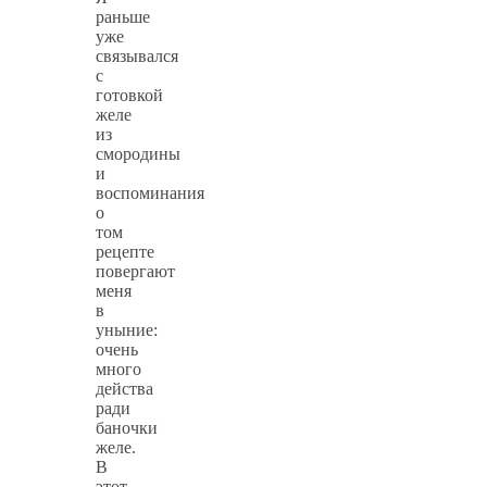
раньше
уже
связывался
с
готовкой
желе
из
смородины
и
воспоминания
о
том
рецепте
повергают
меня
в
уныние:
очень
много
действа
ради
баночки
желе.
В
этот