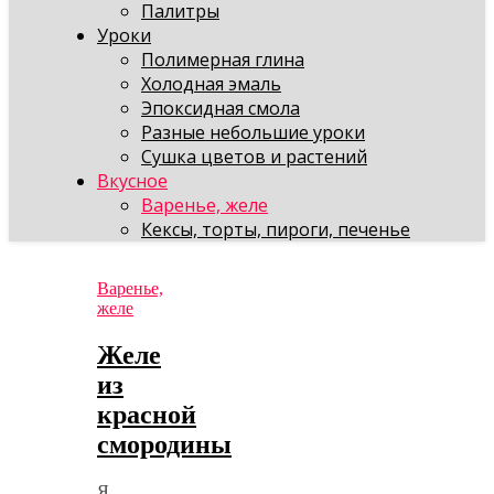
Палитры
Уроки
Полимерная глина
Холодная эмаль
Эпоксидная смола
Разные небольшие уроки
Сушка цветов и растений
Вкусное
Варенье, желе
Кексы, торты, пироги, печенье
Варенье,
желе
Желе
из
красной
смородины
Я