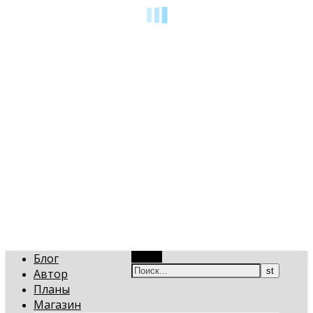
art-gi.ru
Игорь Голинский, уроки творчества
Блог
Поиск
Автор
Планы
Магазин