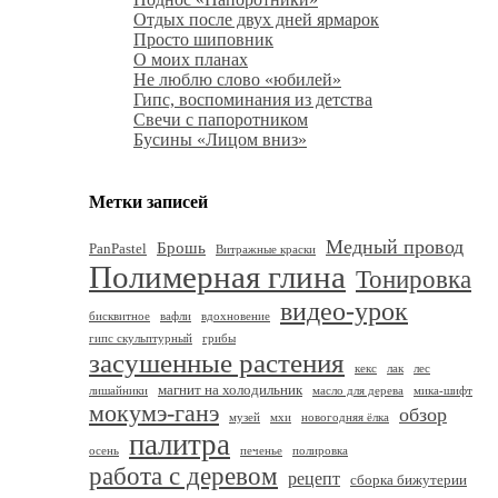
Отдых после двух дней ярмарок
Просто шиповник
О моих планах
Не люблю слово «юбилей»
Гипс, воспоминания из детства
Свечи с папоротником
Бусины «Лицом вниз»
Метки записей
Медный провод
Брошь
PanPastel
Витражные краски
Полимерная глина
Тонировка
видео-урок
бисквитное
вафли
вдохновение
гипс скульптурный
грибы
засушенные растения
кекс
лак
лес
магнит на холодильник
лишайники
масло для дерева
мика-шифт
мокумэ-ганэ
обзор
музей
мхи
новогодняя ёлка
палитра
осень
печенье
полировка
работа с деревом
рецепт
сборка бижутерии