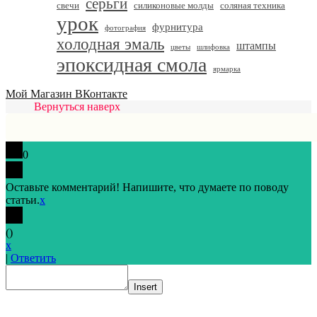
серьги
свечи
силиконовые молды
соляная техника
урок
фурнитура
фотография
холодная эмаль
штампы
цветы
шлифовка
эпоксидная смола
ярмарка
Мой Магазин ВКонтакте
Вернуться наверх
0
Оставьте комментарий! Напишите, что думаете по поводу
статьи.
x
(
)
x
|
Ответить
Insert