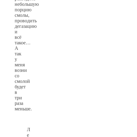
небольшую
порцию
смолы,
проводить
дегазацию
и
всё
такое…
А
так
у
меня
возни
со
смолой
будет
в
три
раза
меньше.
Л
е