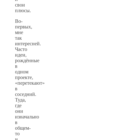
свои
плюсы.
Во-
первых,
мне
так
интересней.
Часто
идеи,
рождённые
в
одном
проекте,
«перетекают»
в
соседний.
Туда,
где
они
изначально
в
общем-
то
и