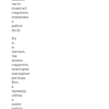
часто
помогает
сократить
перерывы
в
работе
муз))
Ну
и,
в-
третьих,
так
можно
сократить
некоторые
накладные
расходы.
Вот,
к
примеру,
сейчас
я
начну
работу