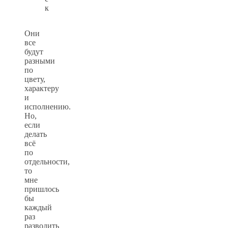
к
Они
все
будут
разными
по
цвету,
характеру
и
исполнению.
Но,
если
делать
всё
по
отдельности,
то
мне
пришлось
бы
каждый
раз
разводить