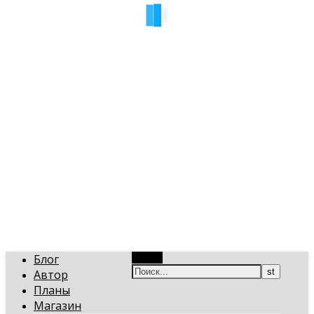
art-gi.ru
Игорь Голинский, уроки творчества
Блог
Поиск
Автор
Планы
Магазин