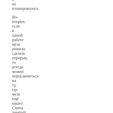
не
планировались.
Во-
вторых,
если
в
одной
работе
муза
решила
сделать
перерыв,
то
всегда
можно
переключиться
на
ту,
где
муза
ещё
пашет.
Смена
занятий