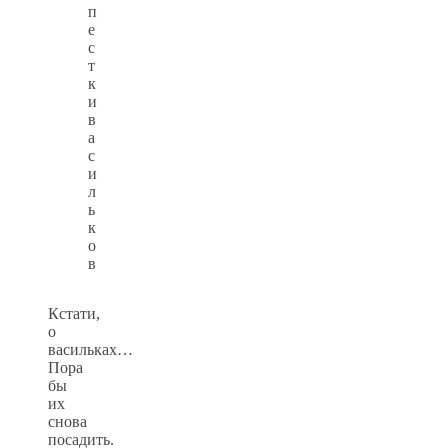
п
е
с
т
к
и
в
а
с
и
л
ь
к
о
в
Кстати,
о
васильках…
Пора
бы
их
снова
посадить.