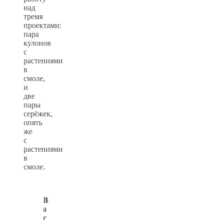
над
тремя
проектами:
пара
кулонов
с
растениями
в
смоле,
и
две
пары
серёжек,
опять
же
с
растениями
в
смоле.
З
В
а
а
г
с