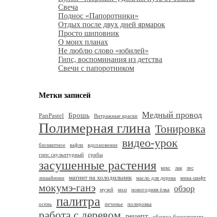
Свеча
Поднос «Папоротники»
Отдых после двух дней ярмарок
Просто шиповник
О моих планах
Не люблю слово «юбилей»
Гипс, воспоминания из детства
Свечи с папоротником
Метки записей
Медный провод
Брошь
PanPastel
Витражные краски
Полимерная глина
Тонировка
видео-урок
бисквитное
вафли
вдохновение
гипс скульптурный
грибы
засушенные растения
кекс
лак
лес
магнит на холодильник
лишайники
масло для дерева
мика-шифт
мокумэ-ганэ
обзор
музей
мхи
новогодняя ёлка
палитра
осень
печенье
полировка
работа с деревом
рецепт
сборка бижутерии