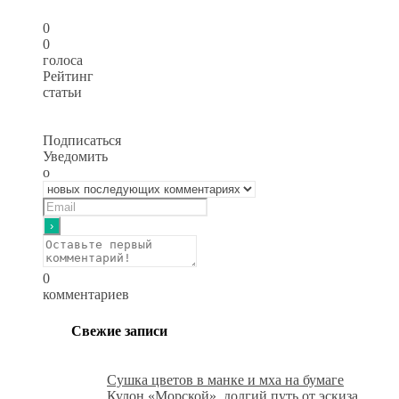
0
0
голоса
Рейтинг
статьи
Подписаться
Уведомить
о
0
комментариев
Свежие записи
Сушка цветов в манке и мха на бумаге
Кулон «Морской», долгий путь от эскиза