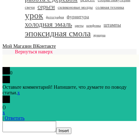
серьги
свечи
силиконовые молды
соляная техника
урок
фурнитура
фотография
холодная эмаль
штампы
цветы
шлифовка
эпоксидная смола
ярмарка
Мой Магазин ВКонтакте
Вернуться наверх
0
Оставьте комментарий! Напишите, что думаете по поводу
статьи.
x
(
)
x
|
Ответить
Insert