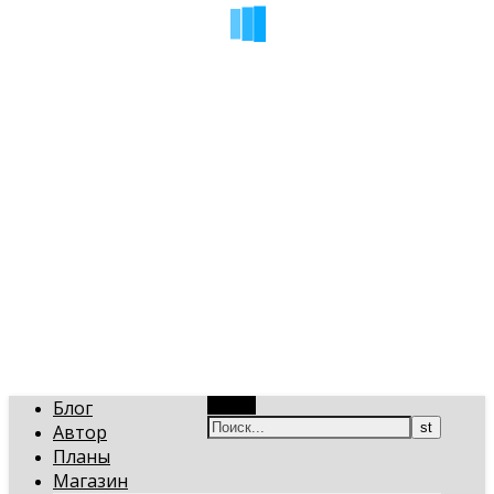
art-gi.ru
Игорь Голинский, уроки творчества
Блог
Поиск
Автор
Планы
Магазин