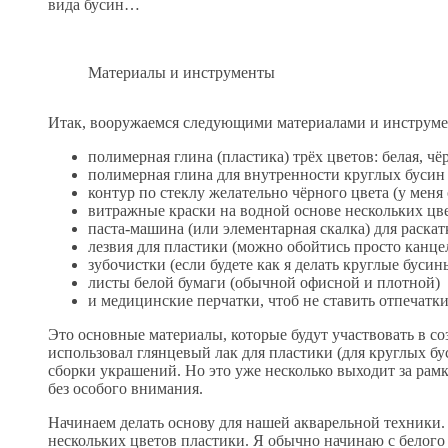
вида бусин…
Материалы и инструменты
Итак, вооружаемся следующими материалами и инструме
полимерная глина (пластика) трёх цветов: белая, чё
полимерная глина для внутренности круглых бусин (
контур по стеклу желательно чёрного цвета (у меня
витражные краски на водной основе нескольких цв
паста-машина (или элементарная скалка) для раска
лезвия для пластики (можно обойтись просто канц
зубочистки (если будете как я делать круглые бусин
листы белой бумаги (обычной офисной и плотной)
и медицинские перчатки, чтоб не ставить отпечатк
Это основные материалы, которые будут участвовать в со
использовал глянцевый лак для пластики (для круглых бу
сборки украшений. Но это уже несколько выходит за рамк
без особого внимания.
Начинаем делать основу для нашей акварельной техники. 
нескольких цветов пластики. Я обычно начинаю с белого 