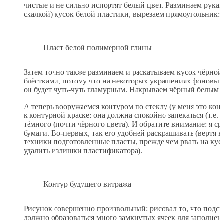
чистые и не сильно испортят белый цвет. Разминаем рук
скалкой) кусок белой пластики, вырезаем прямоугольник:
Пласт белой полимерной глины
Затем точно также разминаем и раскатываем кусок чёрной
блёстками, потому что на некоторых украшениях фоновый 
он будет чуть-чуть гламурным. Накрываем чёрный белым 
А теперь вооружаемся контуром по стеклу (у меня это кон
к контурной краске: она должна спокойно запекаться (т.е
тёмного (почти чёрного цвета). И обратите внимание: я 
бумаги. Во-первых, так его удобней раскрашивать (вертя 
техники подготовленные пласты, прежде чем рвать на ку
удалить излишки пластификатора).
Контур будущего витража
Рисунок совершенно произвольный: рисовал то, что подск
должно образоваться много замкнутых ячеек для заполн