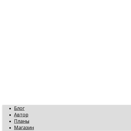
art-gi.ru
Игорь Голинский, уроки творчества
Блог
Автор
Планы
Магазин