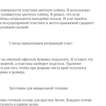
 поверхности пластики цветную плёнку. Я использовал
 упомянутую цветную плёнку. Я решил, что если
лёнка потрескается наподобие потали. И я не ошибся.
м полупрозрачной пластики и желто-оранжевый градиент
катываем скалкой:
Слегка прикатываем витражный пласт
у на обычной офисной бумажке подсыхать. Я оставил эту
а жирной, а пластика наоборот подсохла. Удаление
я для того, чтобы при разрыве листа край получался
ормы и размера.
Заготовки для акварельной техники
стики готовим основу для круглых бусин. Каждую основу
клеить в единое целое.