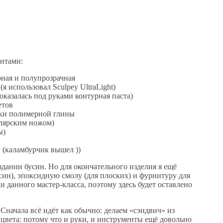
нтами:
рная и полупрозрачная
я использовал Sculpey UltraLight)
 оказалась под руками контурная паста)
етов
тки полимерной глины
елярским ножом)
ы)
и (каламбурчик вышел ))
здании бусин. Но для окончательного изделия я ещё
син), эпоксидную смолу (для плоских) и фурнитуру для
и данного мастер-класса, поэтому здесь будет оставлено
Сначала всё идёт как обычно: делаем «сэндвич» из
цвета: потому что и руки, и инструменты ещё довольно