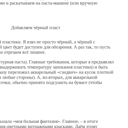
ами и раскатываем на паста-машине (или вручную
Добавляем чёрный пласт
 пластики. Я взял не просто чёрный, а чёрный с
цвет будет доступен для обозрения. А раз так, то пусть
и отрезаем всё лишнее.
турная паста). Главные требования, которые я предъявлял
. выдерживать температуру запекания пластики) и быть
сразу переложил акварельный «сэндвич» на кусок плотной
в любые стороны). А, во-вторых, для акварельной
сочки, обычно принято подсушить на бумаге (чтобы
азала «моя больная фантазия». Главное, – в итоге
ения цветными витражными красками. Даём этому